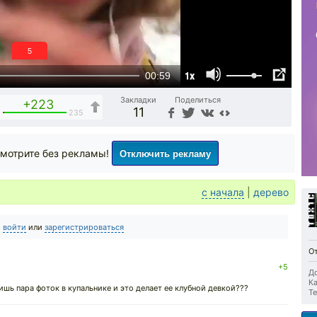
4
1x
00:59
Закладки
Поделиться
+223
11
2
235
Отключить рекламу
мотрите без рекламы!
с начала
|
дерево
о
войти
или
зарегистрироваться
О
+5
До
Ка
 лишь пара фоток в купальнике и это делает ее клубной девкой???
Те