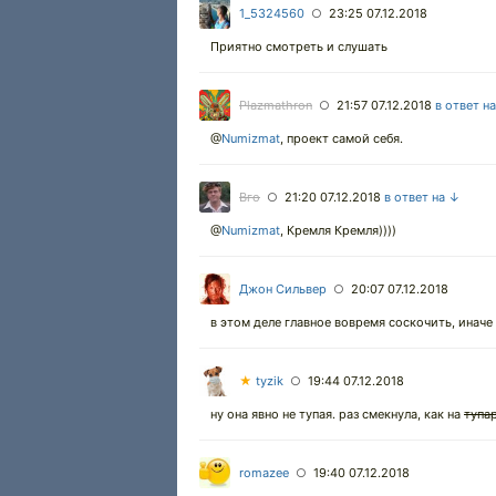
1_5324560
23:25 07.12.2018
○
Приятно смотреть и слушать
Plazmathron
21:57 07.12.2018
в ответ н
○
@
Numizmat
,
проект самой себя.
Вго
21:20 07.12.2018
в ответ на ↓
○
@
Numizmat
,
Кремля Кремля))))
Джон Сильвер
20:07 07.12.2018
○
в этом деле главное вовремя соскочить, иначе 
★
tyzik
19:44 07.12.2018
○
ну она явно не тупая. раз смекнула, как на
тупа
romazee
19:40 07.12.2018
○