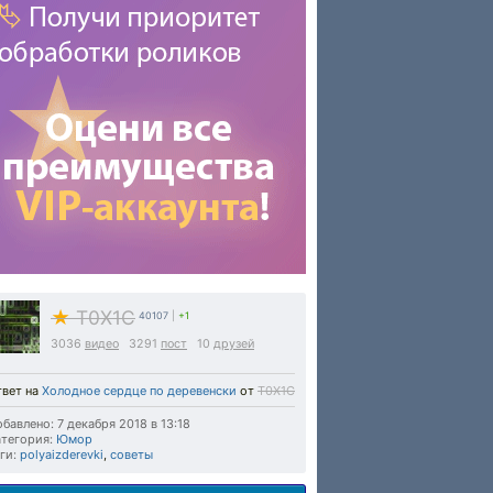
★
T0X1C
40107
|
+1
3036
видео
3291
пост
10
друзей
твет на
Холодное сердце по деревенски
от
T0X1C
бавлено: 7 декабря 2018 в 13:18
тегория:
Юмор
ги:
polyaizderevki
,
советы