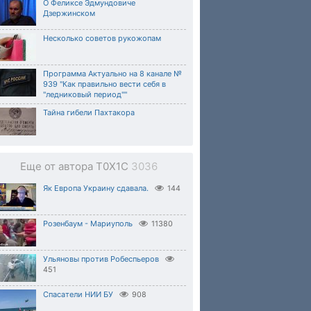
О Феликсе Эдмундовиче
Дзержинском
Несколько советов рукожопам
Программа Актуально на 8 канале №
939 "Как правильно вести себя в
"ледниковый период""
Тайна гибели Пахтакора
Еще от автора T0X1C
3036
Як Европа Украину сдавала.
144
Розенбаум - Мариуполь
11380
Ульяновы против Робеспьеров
451
Спасатели НИИ БУ
908