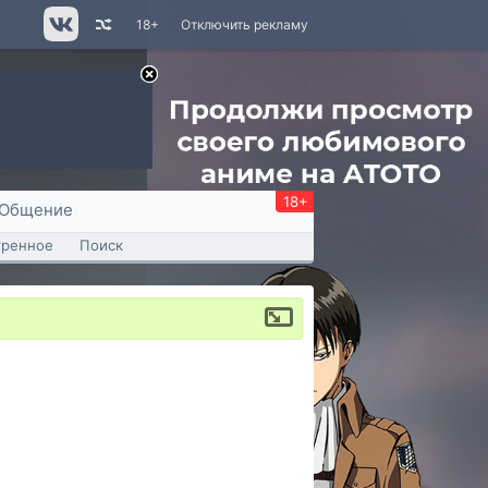
18+
Отключить рекламу
18+
Общение
тренное
Поиск