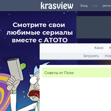
Вход
или
реги
Кино
Загрузить
Нов
Советы от Поли