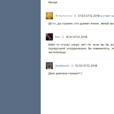
Милая
★
Numizmat
17:03 07.12.2018
в ответ н
○
@
him
,
да странно, кто думает иначе.. явный про
him
16:31 07.12.2018
○
Баба то огонь) спору нет! Но если вы бы вс
порядочной координально бы изменилось, иб
жительницы
Voytkevich
15:33 07.12.2018
○
Дело дивчина говорит! )