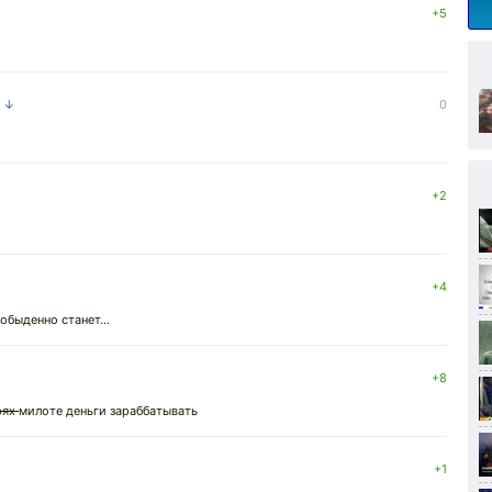
+5
а ↓
0
+2
+4
обыденно станет...
+8
рях
милоте деньги зараббатывать
+1