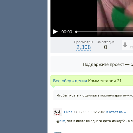
00:00
Просмотры
За сегодня
2,308
0
1
Поддержите проект — с
Все обсуждения.
Комментарии
21
Чтобы писать и оценивать комментарии нужн
Likos
12:00 08.12.2018
в ответ на ↓
○
@
him
,
чет в инсте не одного фото из клуба.. а