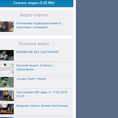
Скачать видео (5.02 Мб)
Видео-ответы
Показываю подводные камни и
знакомлю с командой
Похожее видео
ВОЖДЕНИЕ БЕЗ СЦЕПЛЕНИЯ
Русский акцент. Советы +
упражнения
Joseph Stalin Tribute!
Программа НЭП эфир от 17.09.2014
22.00
Вредные советы. Бизнес На Колесах.