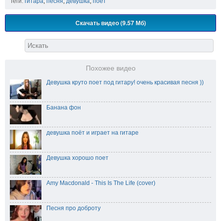
Теги:
гитара
,
песня
,
девушка
,
поет
Скачать видео (9.57 Мб)
Похожее видео
Девушка круто поет под гитару! очень красивая песня ))
Банана фон
девушка поёт и играет на гитаре
Девушка хорошо поет
Amy Macdonald - This Is The Life (cover)
Песня про доброту