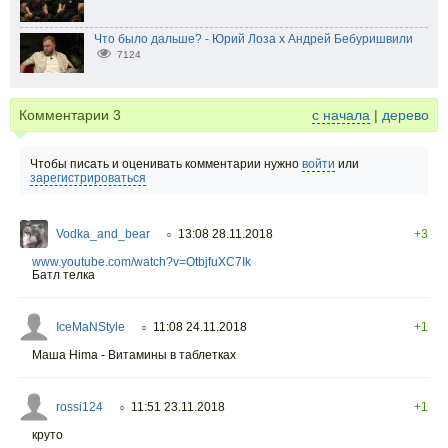
Что было дальше? - Юрий Лоза х Андрей Бебуришвили
7124
Комментарии
3
с начала
|
дерево
Чтобы писать и оценивать комментарии нужно
войти
или
зарегистрироваться
Vodka_and_bear
13:08 28.11.2018
+3
○
www.youtube.com/watch?v=OtbjfuXC7Ik
Батл телка
IceMaNStyle
11:08 24.11.2018
+1
○
Маша Hima - Витамины в таблетках
rossi124
11:51 23.11.2018
+1
○
круто