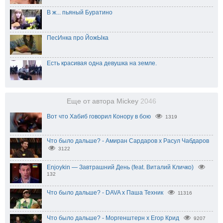
В ж... пьяный Буратино
ПесИнка про ЙожЫка
Есть красивая одна девушка на земле.
Еще от автора Mickey
2046
Вот что Хабиб говорил Конору в бою
1319
Что было дальше? - Амиран Сардаров х Расул Чабдаров
3122
Enjoykin — Завтрашний День (feat. Виталий Кличко)
132
Что было дальше? - DAVA х Паша Техник
11316
Что было дальше? - Моргенштерн x Егор Крид
9207