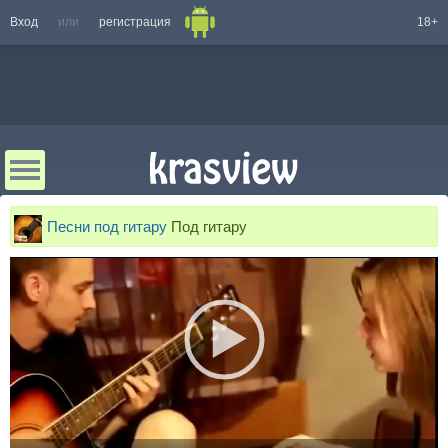
Вход
или
регистрация
18+
Песни под гитару
Под гитару