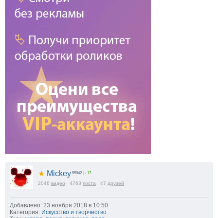
★
Mickey
55842
|
+17
2046
видео
4763
поста
47
друзей
Добавлено: 23 ноября 2018 в 10:50
Категория:
Искусство и творчество