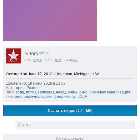
★
torq
73281
| 0
2751
видео
10871
пост
24
друга
Occurred on June 17, 2018 / Houghton, Michigan, USA
Добавлено: 19 июня 2018 в 13:07
Категория:
Разное
Теги:
вода
,
поток
,
заливает
,
наводнение
,
окно
,
ливневая канализация
,
ливневка
,
коммунальщики
,
американцы
,
США
Скачать видео (2.11 Мб)
Видео-ответы