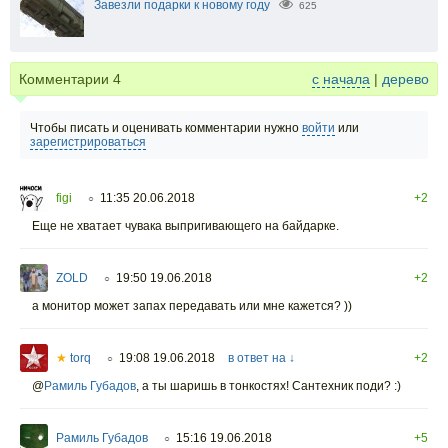
Завезли подарки к новому году
625
Комментарии
4
с начала
|
дерево
Чтобы писать и оценивать комментарии нужно
войти
или
зарегистрироваться
figi
11:35 20.06.2018
+2
○
Еще не хватает чувака выпригивающего на байдарке.
ZOLD
19:50 19.06.2018
+2
○
а монитор может запах передавать или мне кажется? ))
★
torq
19:08 19.06.2018
в ответ на ↓
+2
○
@
Рамиль Губадов
,
а ты шаришь в тонкостях! Сантехник поди? :)
Рамиль Губадов
15:16 19.06.2018
+5
○