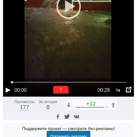
1x
00:00
00:29
6
Просмотры
За сегодня
+12
177
0
1
13
Поддержите проект — смотрите без рекламы!
Отключить рекламу