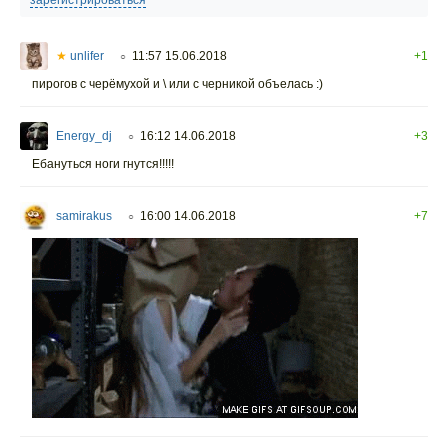
★
unlifer
11:57 15.06.2018
+1
○
пирогов с черёмухой и \ или с черникой объелась :)
Energy_dj
16:12 14.06.2018
+3
○
Ебануться ноги гнутся!!!!!
samirakus
16:00 14.06.2018
+7
○