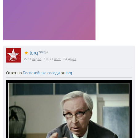
★
torq
73282
| 0
2751
видео
10871
пост
24
друга
Ответ на
Беспокойные соседи
от
torq