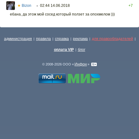
★
Bizon
02:44 14.06.2018
+7
○
ебана, да этож мой сосед который ползет за опохмелом )))
администрация
правила
справка
реклама
для правообладателей
|
|
|
|
|
оплата VIP
блог
|
Инфон
© 2008-2026 ООО «
»