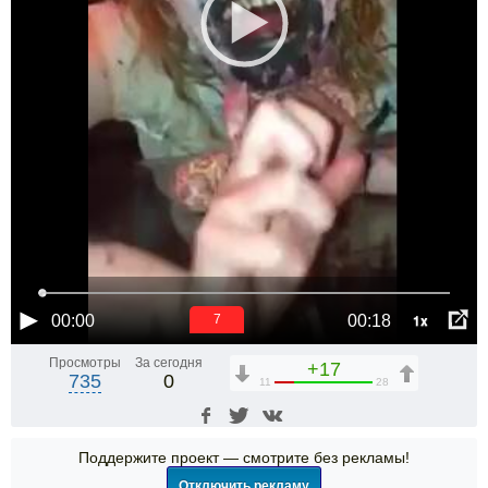
1x
00:00
00:18
6
Просмотры
За сегодня
+17
735
0
11
28
Поддержите проект — смотрите без рекламы!
Отключить рекламу