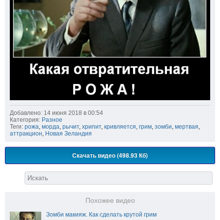
Добавлено: 14 июня 2018 в 00:54
Категория:
Разное
Теги:
рожа
,
морда
,
рычит
,
хрипит
,
кривляется
,
грим
,
зомби
,
мертвая
,
аттракцион
,
Новая Зеландия
Скачать видео (498.93 Кб)
Похожее видео
Зомби макияж. Как сделать крутой грим