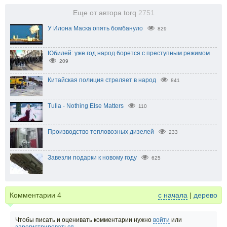
Еще от автора torq
2751
У Илона Маска опять бомбануло
829
Юбилей: уже год народ борется с преступным режимом
209
Китайская полиция стреляет в народ
841
Tulia - Nothing Else Matters
110
Производство тепловозных дизелей
233
Завезли подарки к новому году
625
Комментарии
4
с начала
|
дерево
Чтобы писать и оценивать комментарии нужно
войти
или
зарегистрироваться