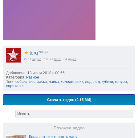
★
torq
73281
| 0
2751
видео
10871
пост
24
друга
Добавлено: 13 июня 2018 в 00:55
Категория:
Разное
Теги:
собака
,
пес
,
хаски
,
лайка
,
холодильник
,
лед
,
лёд
,
кубики
,
конура
,
спрятался
Скачать видео (2.15 Мб)
Похожее видео
Когда нет сил терпеть жару