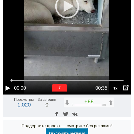
1x
00:00
00:35
6
Просмотры
За сегодня
+88
1,020
0
0
88
Поддержите проект — смотрите без рекламы!
Отключить рекламу