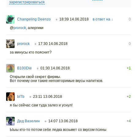
зарегистрироваться
Changeling Deenzo
18:39 14.06.2018
в ответ на ↓
0
○
@
prorock
,
алергики
prorock
17:30 14.06.2018
0
○
за минусы кто пояснит?
B100Die
01:30 14.06.2018
+1
○
Открыли свой секрет фирмы.
Вот почему они такие неповторимые вкусы напитков.
bITb
23:11 13.06.2018
+2
○
я бы сейчас сам туда залез и уснул!
Дед Вазелин
14:07 13.06.2018
+4
○
Ыыы кто-то потом себе ледка возьмет со вкусом псины