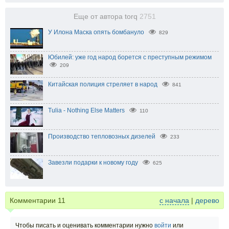
Еще от автора torq
2751
У Илона Маска опять бомбануло
829
Юбилей: уже год народ борется с преступным режимом
209
Китайская полиция стреляет в народ
841
Tulia - Nothing Else Matters
110
Производство тепловозных дизелей
233
Завезли подарки к новому году
625
Комментарии
11
с начала
|
дерево
Чтобы писать и оценивать комментарии нужно
войти
или