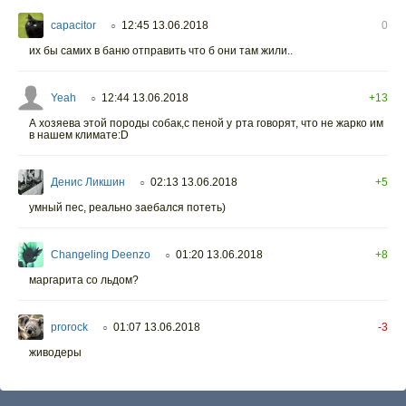
capacitor
12:45 13.06.2018
0
○
их бы самих в баню отправить что б они там жили..
Yeah
12:44 13.06.2018
+13
○
А хозяева этой породы собак,с пеной у рта говорят, что не жарко им
в нашем климате:D
Денис Ликшин
02:13 13.06.2018
+5
○
умный пес, реально заебался потеть)
Changeling Deenzo
01:20 13.06.2018
+8
○
маргарита со льдом?
prorock
01:07 13.06.2018
-3
○
живодеры