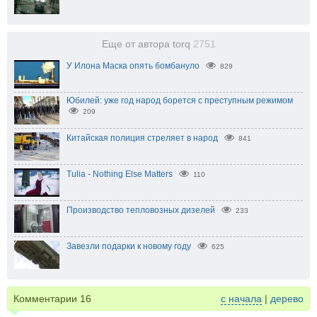
Еще от автора torq
2751
У Илона Маска опять бомбануло
829
Юбилей: уже год народ борется с преступным режимом
209
Китайская полиция стреляет в народ
841
Tulia - Nothing Else Matters
110
Производство тепловозных дизелей
233
Завезли подарки к новому году
625
Комментарии
16
с начала
|
дерево