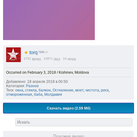
★
torq
73281
| 0
2751
видео
10871
пост
24
друга
Occurred on February 3, 2018 / Kishinev, Moldova
Добавлено: 18 апреля 2018 в 00:50
Категория:
Разное
Теги:
окна
,
стекла
,
балкон
,
Остекление
,
моет
,
чистота
,
риск
,
отмороженная
,
баба
,
Молдавия
Скачать видео (2.59 Мб)
Похожее видео