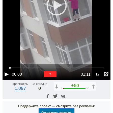
1x
00:00
01:11
6
Просмотры
За сегодня
+50
1,097
0
5
55
Поддержите проект — смотрите без рекламы!
Отключить рекламу