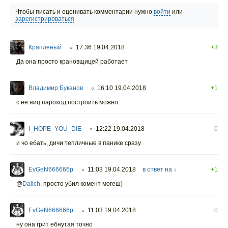
Чтобы писать и оценивать комментарии нужно
войти
или
зарегистрироваться
Крапленый
17:36 19.04.2018
+3
○
Да она просто крановщицей работает
Владимир Буканов
16:10 19.04.2018
+1
○
с ее яиц пароход построить можно.
I_HOPE_YOU_DIE
12:22 19.04.2018
0
○
и чо ебать, дичи тепличные в панике сразу
EvGeN666666p
11:03 19.04.2018
в ответ на ↓
+1
○
@
Dalich
,
просто убил комент могеш)
EvGeN666666p
11:03 19.04.2018
0
○
ну она грит ебнутая точно