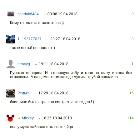
spartak8484
00:06 19.04.2018
0
○
Кому то полетать захотелось)
1_193777027
23:27 18.04.2018
0
○
такое мытьё ненадолго :)
heavyg
19:11 18.04.2018
-1
○
Русская женщина! И в горящую избу, и коня на скаку, и окна без
страховки.. А на цементном заводе мужика трубой завалило..
Редька
17:29 18.04.2018
+5
○
блин, мне было страшно смотреть это видео ! )
★
Mickey
16:25 18.04.2018
+14
•
она у мужа забрала стальные яйца