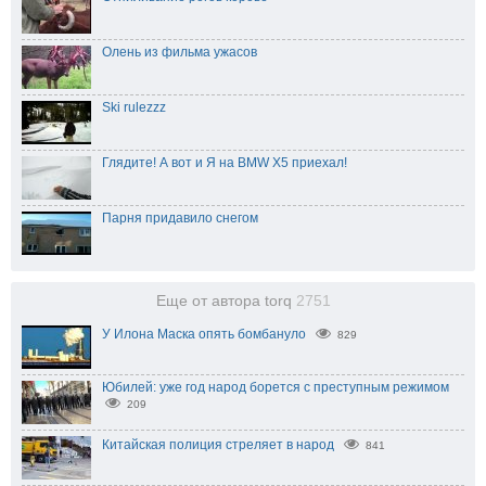
Олень из фильма ужасов
Ski rulezzz
Глядите! А вот и Я на BMW X5 приехал!
Парня придавило снегом
Еще от автора torq
2751
У Илона Маска опять бомбануло
829
Юбилей: уже год народ борется с преступным режимом
209
Китайская полиция стреляет в народ
841