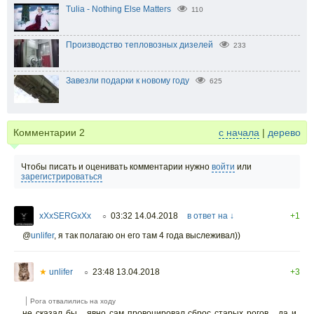
Tulia - Nothing Else Matters
110
Производство тепловозных дизелей
233
Завезли подарки к новому году
625
Комментарии
2
с начала
|
дерево
Чтобы писать и оценивать комментарии нужно
войти
или
зарегистрироваться
xXxSERGxXx
03:32 14.04.2018
в ответ на ↓
+1
○
@
unlifer
,
я так полагаю он его там 4 года выслеживал))
★
unlifer
23:48 13.04.2018
+3
○
Рога отвалились на ходу
не сказал бы... явно сам провоцировал сброс старых рогов... да и