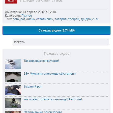
2751
видео
10871
пост
24
друга
Добавлено: 13 апреля 2018 в 12:10
Категория:
Разное
Теги:
рога
,
рог
,
олень
,
отвалились
,
потерял
,
трофей
,
тундра
,
снег
Скачать видео (2.74 Мб)
Похожее видео
Так взрываются крузаки!
18+ Мужик на снегоходе сбил оленя
Бараний рог
как можно потерять снегоход? А вот так!
Отпиливание рогов корове