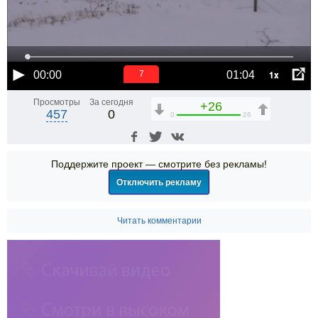
1x
00:00
01:04
6
Просмотры
За сегодня
+26
457
0
0
26
Поддержите проект — смотрите без рекламы!
Отключить рекламу
Читать комментарии