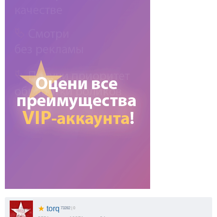
★
torq
73282
| 0