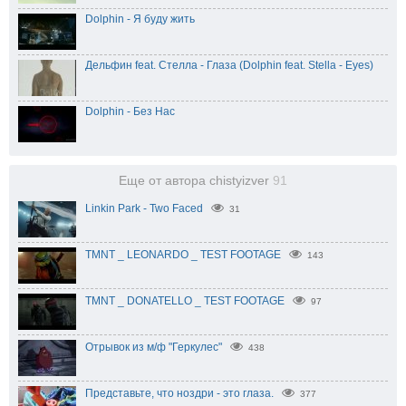
Dolphin - Я буду жить
Дельфин feat. Стелла - Глаза (Dolphin feat. Stella - Eyes)
Dolphin - Без Нас
Еще от автора chistyizver
91
Linkin Park - Two Faced
31
TMNT _ LEONARDO _ TEST FOOTAGE
143
TMNT _ DONATELLO _ TEST FOOTAGE
97
Отрывок из м/ф "Геркулес"
438
Представьте, что ноздри - это глаза.
377