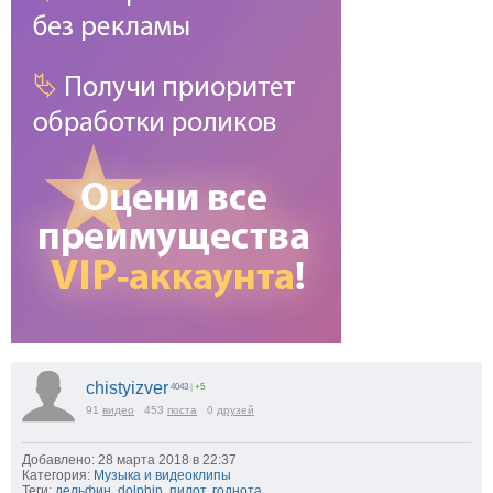
chistyizver
4043
|
+5
91
видео
453
поста
0
друзей
Добавлено: 28 марта 2018 в 22:37
Категория:
Музыка и видеоклипы
Теги:
дельфин
,
dolphin
,
пилот
,
годнота