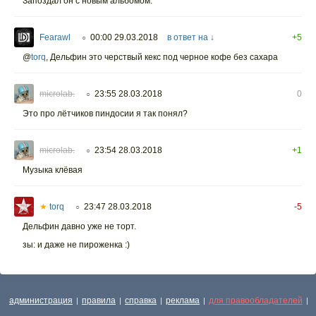
Запоздал он с новым альбомом.
Fearawl
00:00 29.03.2018
в ответ на ↓
+5
○
@
torq
,
Дельфин это черствый кекс под черное кофе без сахара
microlab.
23:55 28.03.2018
0
○
Это про лётчиков пиндосии я так понял?
microlab.
23:54 28.03.2018
+1
○
Музыка клёвая
★
torq
23:47 28.03.2018
-5
○
Дельфин давно уже не торт.
зы: и даже не пироженка :)
администрация
правила
справка
реклама
для правообладателей
|
|
|
|
|