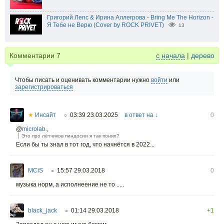
Григорий Лепс & Ирина Аллегрова - Bring Me The Horizon -
Я Тебе не Верю (Cover by ROCK PRIVET)
13
Комментарии
7
с начала
|
дерево
Чтобы писать и оценивать комментарии нужно
войти
или
зарегистрироваться
★
Инсайт
03:39 23.03.2025
в ответ на ↓
0
○
@
microlab.
,
Это про лётчиков пиндосии я так понял?
Если бы ты знал в тот год, что начнётся в 2022...
MCiS
15:57 29.03.2018
0
○
музыка норм, а исполнеение не то .....
black_jack
01:14 29.03.2018
+1
○