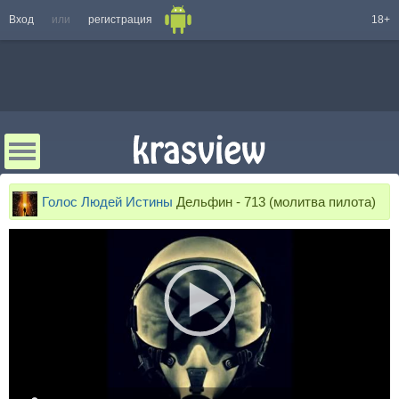
Вход
или
регистрация
18+
Голос Людей Истины
Дельфин - 713 (молитва пилота)