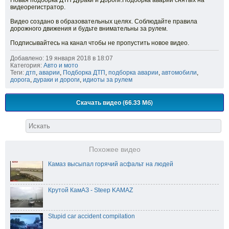
Новая подборка ДТП Дураки и Дороги.Подборка аварий снятых на
видеорегистратор.
Видео создано в образовательных целях. Соблюдайте правила
дорожного движения и будьте внимательны за рулем.
Подписывайтесь на канал чтобы не пропустить новое видео.
Добавлено: 19 января 2018 в 18:07
Категория:
Авто и мото
Теги:
дтп
,
аварии
,
Подборка ДТП
,
подборка аварии
,
автомобили
,
дорога
,
дураки и дороги
,
идиоты за рулем
Скачать видео (66.33 Мб)
Похожее видео
Камаз высыпал горячий асфальт на людей
Крутой КамАЗ - Steep KAMAZ
Stupid car accident compilation