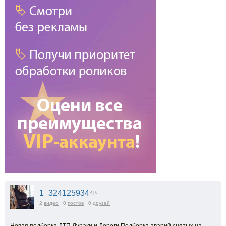
1_324125934
4
| 0
2
видео
0
постов
0
друзей