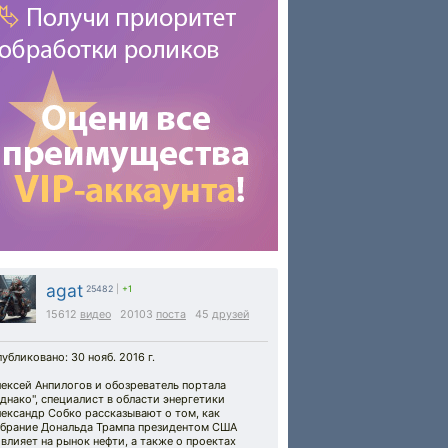
agat
25482
|
+1
15612
видео
20103
поста
45
друзей
убликовано: 30 нояб. 2016 г.
ексей Анпилогов и обозреватель портала
днако", специалист в области энергетики
ександр Собко рассказывают о том, как
збрание Дональда Трампа президентом США
влияет на рынок нефти, а также о проектах