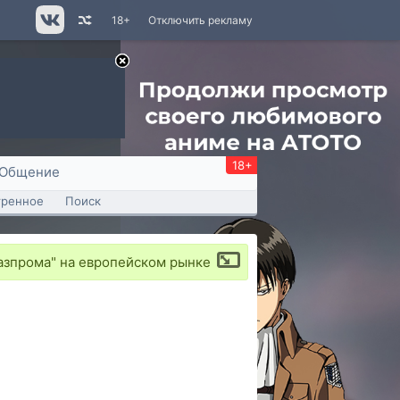
18+
Отключить рекламу
18+
Общение
тренное
Поиск
азпрома" на европейском рынке