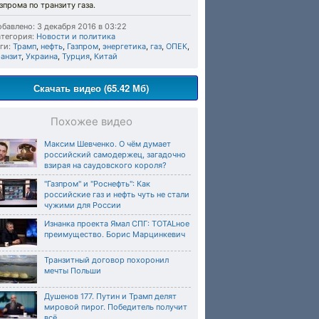
зпрома по транзиту газа.
бавлено: 3 декабря 2016 в 03:22
тегория:
Новости и политика
ги:
Трамп
,
нефть
,
Газпром
,
энергетика
,
газ
,
ОПЕК
,
анзит
,
Украина
,
Турция
,
Китай
Скачать видео (65.42 Мб)
Похожее видео
Максим Шевченко. О чём думает
российский самодержец, загадочно
взирая на саудовского короля?
"Газпром" и "Роснефть": Как
российские газ и нефть чуть не стали
чужими для России
Изнанка проекта Ямал СПГ: TOTALное
преимущество. Борис Марцинкевич
Транзитный договор похоронил
мечты Польши
Душенов 177. Путин и Трамп делят
мировой пирог. Победитель получит
всё