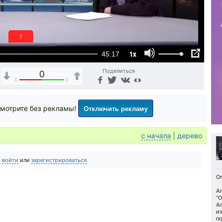
6
1x
45:17
Поделиться
0
0
0
Отключить рекламу
мотрите без рекламы!
с начала
|
дерево
о
войти
или
зарегистрироваться
Оп
Ал
"О
Ал
и
по