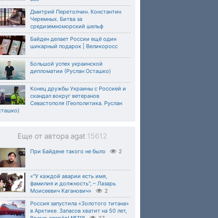
Дмитрий Перетолчин. Константин
Черемных. Битва за
средиземноморский шельф
Байден делает России ещё один
шикарный подарок | Великоросс
Большой успех украинской
дипломатии (Руслан Осташко)
Конец дружбы Украины с Россией и
скандал вокруг ветеранов
Севастополя (Геополитика. Руслан
сташко)
Еще от автора agat
15612
При Байдене такого не было
2
«"У каждой аварии есть имя,
фамилия и должность", – Лазарь
Моисеевич Каганович»
2
Россия запустила «Золотого титана»
в Арктике. Запасов хватит на 50 лет,