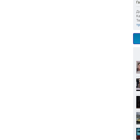
Га
До
Ка
Те
тр