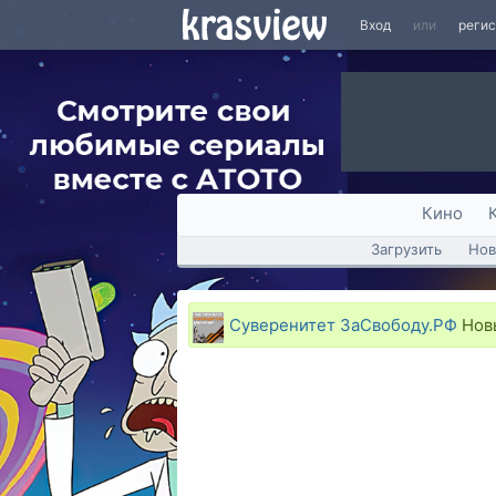
Вход
или
реги
Кино
Загрузить
Нов
Суверенитет ЗаСвободу.РФ
Новы