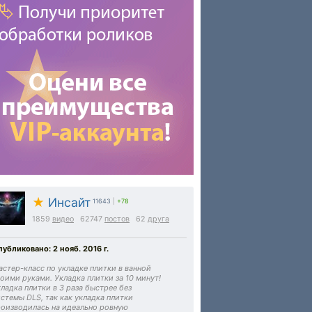
★
Инсайт
11643
|
+78
1859
видео
62747
постов
62
друга
убликовано: 2 нояб. 2016 г.
стер-класс по укладке плитки в ванной
оими руками. Укладка плитки за 10 минут!
ладка плитки в 3 раза быстрее без
стемы DLS, так как укладка плитки
роизводилась на идеально ровную