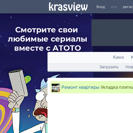
Вход
или
реги
Кино
Загрузить
Нов
Ремонт квартиры
Укладка плитки