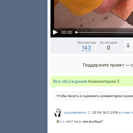
00:00
Просмотры
За сегодня
143
0
Поддержите проект — с
Все обсуждения.
Комментарии
5
Чтобы писать и оценивать комментарии нужн
sobolekkesha
02:04 14.11.2016
в ответ 
○
@
J.J
, что? ты о чем вообще?