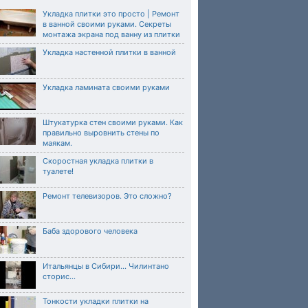
Укладка плитки это просто | Ремонт
в ванной своими руками. Секреты
монтажа экрана под ванну из плитки
Укладка настенной плитки в ванной
Укладка ламината своими руками
Штукатурка стен своими руками. Как
правильно выровнить стены по
маякам.
Скоростная укладка плитки в
туалете!
Ремонт телевизоров. Это сложно?
Баба здорового человека
Итальянцы в Сибири... Чилинтано
сторис...
Тонкости укладки плитки на