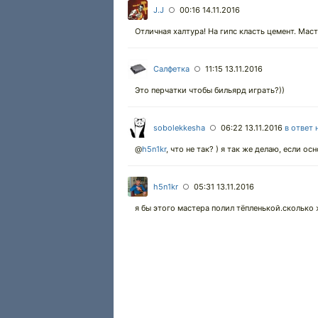
J.J
00:16 14.11.2016
○
Отличная халтура! На гипс класть цемент. Масте
Салфетка
11:15 13.11.2016
○
Это перчатки чтобы бильярд играть?))
sobolekkesha
06:22 13.11.2016
в ответ 
○
@
h5n1kr
,
что не так? ) я так же делаю, если о
h5n1kr
05:31 13.11.2016
○
я бы этого мастера полил тёпленькой.сколько 