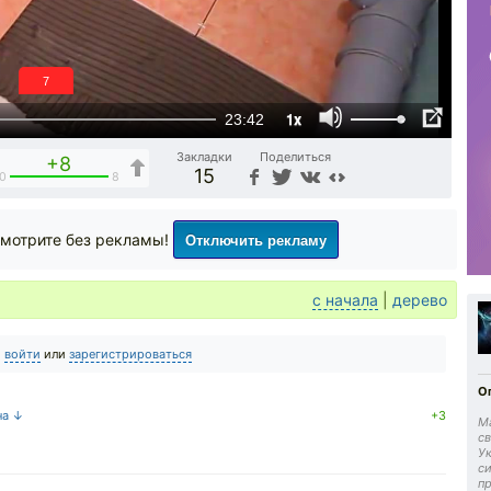
6
1x
23:42
Закладки
Поделиться
+8
15
0
8
Отключить рекламу
мотрите без рекламы!
с начала
|
дерево
о
войти
или
зарегистрироваться
Оп
на ↓
+3
Ма
св
Ук
си
п