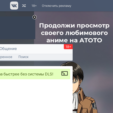
18+
Отключить рекламу
18+
Общение
тренное
Поиск
аза быстрее без системы DLS!