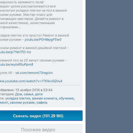
верхность наливного пола!
 видео-уроке рассматривается вся
хнология укладки плитки на пол в ванной
воими руками. Мастер-класс для
ачинающих мастеров. Делайте ремонт в
нной качественно, качественными
териалами...
ладка плитки это просто! Ремонт в ванной
воими руками -
youtu.be/P0rWaygF5w0
коном-ремонт в ванной дешёвой плиткой -
utu.be/p7Yet7FD-ho
ливной пол за 20 минут своими руками -
outu.be/wyIxR5uPpm8
уппа VK -
vk.com/remont73region
ww.youtube.com/watch?v=1TKIkvGQVu4
бавлено: 13 ноября 2016 в 03:44
тегория:
Дом, семья, дети
ги:
укладка плитки
,
ванная комната
,
обучение
,
емонт
,
своими руками
,
кафель
Скачать видео (101.29 Мб)
Похожее видео