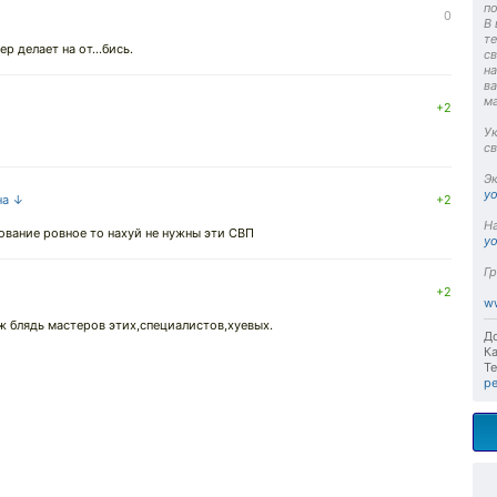
по
0
В
те
р делает на от...бись.
с
н
ва
ма
+2
Ук
с
Э
yo
на ↓
+2
На
снование ровное то нахуй не нужны эти СВП
y
Гр
+2
w
ж блядь мастеров этих,специалистов,хуевых.
До
Ка
Те
р