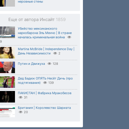
неровные стены
Еще от автора Инсайт
1859
Убийство мексиканского
наркобарона Эль Менчо | В стране
началась криминальная война
69
Martina McBride | Independence Day |
День Независимости
2
Путин и Движуха
128
Дед Бадюк ОПЯТЬ Несёт Дичь (про
подтягивания)
139
ПАКИСТАН | Фабрика Мракобесов
31
Британия | Королевство Шариата
20