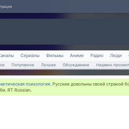
страция
Каналы
Сериалы
Фильмы
Аниме
Радио
Люди
ое
Популярное
Лучшее
Обсуждаемое
Недавно просмо
рактическая психология.
Русские довольны своей страной б
би. RT Russian.