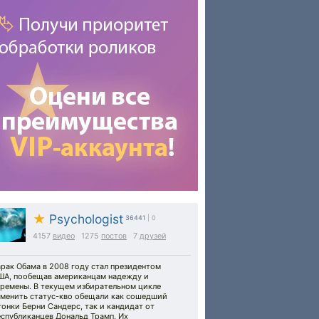
★
Psychologist
36441
| 0
4157
видео
1275
постов
7
друзей
рак Обама в 2008 году стал президентом
ША, пообещав американцам надежду и
еремены. В текущем избирательном цикле
зменить статус-кво обещали как сошедший
гонки Берни Сандерс, так и кандидат от
спубликанцев Дональд Трамп. Их