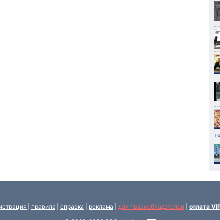
т
истрация
|
правила
|
справка
|
реклама
|
для правообладателей
|
оплата VI