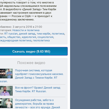
пулярность говорит о том, что многие в
ША недовольны сложившимся положением
л. В видеоблоге «Дикий Запад» Тим Керби
авнивает настроения населения в двух
транах — России и США — и приходит к
еожиданному заключению.
бавлено: 3 августа 2016 в 21:00
тегория:
Новости и политика
ги:
RT russian
,
дикий запад
,
тим керби
,
политика
,
асть
,
общество
,
идеология
,
социология
,
еждународная политика
,
геополитика
Скачать видео (9.63 Мб)
Похожее видео
Порочная система, которая
одобряет гомосексуальное насилие.
Дикий Запад с Тимом Керби. RT
ssian.
Все на фронт? Браво! Дикий запад
Тима Керби. RT Russian.
Осуждение рабства, забота о
демократии, борьба за права
личности – все это ерунда. Дикий