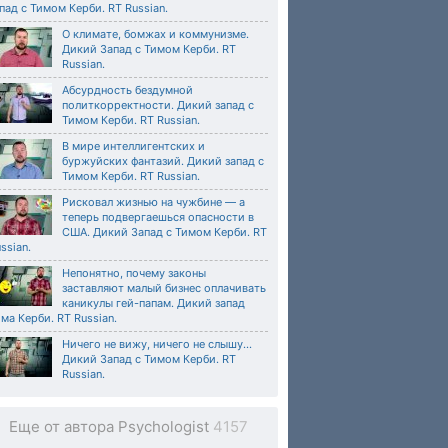
пад с Тимом Керби. RT Russian.
О климате, бомжах и коммунизме.
Дикий Запад с Тимом Керби. RT
Russian.
Абсурдность бездумной
политкорректности. Дикий запад с
Тимом Керби. RT Russian.
В мире интеллигентских и
буржуйских фантазий. Дикий запад с
Тимом Керби. RT Russian.
Рисковал жизнью на чужбине — а
теперь подвергаешься опасности в
США. Дикий Запад с Тимом Керби. RT
ssian.
Непонятно, почему законы
заставляют малый бизнес оплачивать
каникулы гей-папам. Дикий запад
ма Керби. RT Russian.
Ничего не вижу, ничего не слышу...
Дикий Запад с Тимом Керби. RT
Russian.
Еще от автора Psychologist
4157