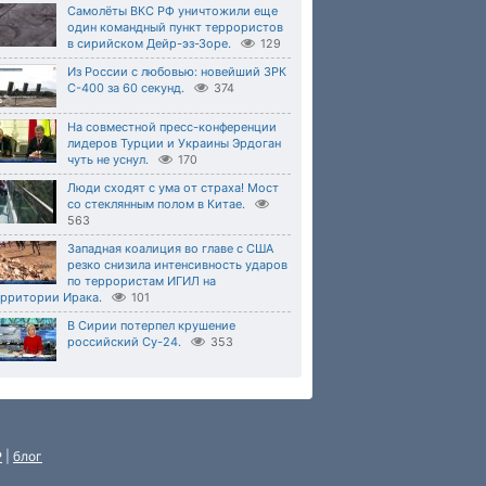
Самолёты ВКС РФ уничтожили еще
один командный пункт террористов
в сирийском Дейр-эз-Зоре.
129
Из России с любовью: новейший ЗРК
С-400 за 60 секунд.
374
На совместной пресс-конференции
лидеров Турции и Украины Эрдоган
чуть не уснул.
170
Люди сходят с ума от страха! Мост
со стеклянным полом в Китае.
563
Западная коалиция во главе с США
резко снизила интенсивность ударов
по террористам ИГИЛ на
ерритории Ирака.
101
В Сирии потерпел крушение
российский Су-24.
353
P
|
блог