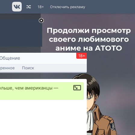
18+
Отключить рекламу
18+
Общение
тренное
Поиск
ольше, чем американцы —