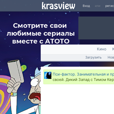
Вход
или
реги
Кино
Загрузить
Нов
Пси-фактор. Занимательная и п
своей. Дикий Запад с Тимом Кер