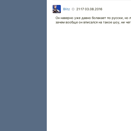
Blitz
21:17 03.08.2016
○
Он наверно уже давно болакает по русски, но 
зачем вообще он вписался на такое шоу, ни чег