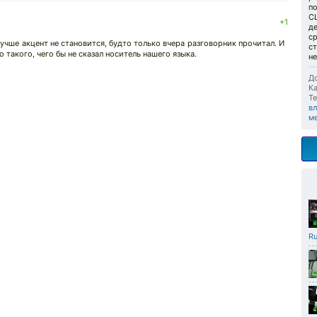
по
С
+1
де
ср
лучше акцент не становится, будто только вчера разговорник прочитал. И
с
о такого, чего бы не сказал носитель нашего языка.
н
До
Ка
Те
вл
м
Ru