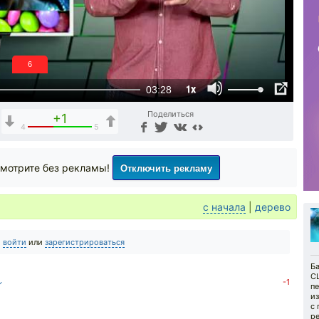
6
1x
03:28
Поделиться
+1
4
5
Отключить рекламу
мотрите без рекламы!
с начала
|
дерево
о
войти
или
зарегистрироваться
Ба
С
↓
-1
п
и
с 
ре