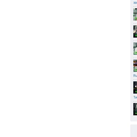
за
Ru
Ти