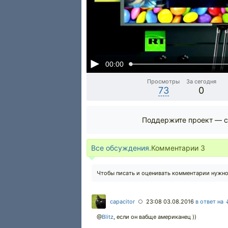
00:00
Просмотры
За сегодня
73
0
Поддержите проект — с
Все обсуждения.
Комментарии
3
Чтобы писать и оценивать комментарии нужн
capacitor
23:08 03.08.2016
в ответ на 
○
@
Blitz
,
если он вабще американец ))