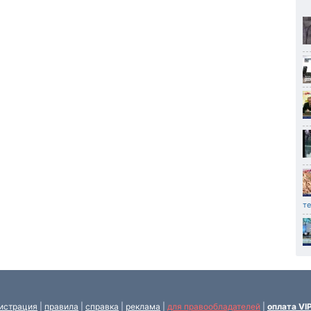
т
истрация
|
правила
|
справка
|
реклама
|
для правообладателей
|
оплата VI