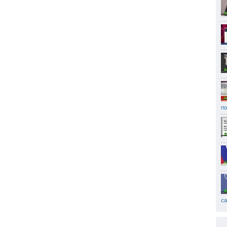
по
са