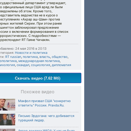
осударственный департамент утверждает,
то официальные лица США вряд ли были
ведомлены об этом. Кроме того,
едставитель ведомства не в курсе о
реступлениях «Ахрар аш-Шам» против
ирных жителей Сирии. При этом ранее
ашингтон заблокировал предложение
оссии о включении формирования в список
еррористических. С подробностями —
рреспондент RT Гаяне Чичакян.
бавлено: 24 мая 2016 в 20:13
тегория:
Новости и политика
ги:
RT russian
,
политика
,
власть
,
общество
,
еополитика
,
международная политика
,
сихология
,
скандал
,
социология
,
дипломатия
Скачать видео (7.62 Мб)
Похожее видео
Макфол призвал США "конкретно
ответить" России. Pravda.Ru.
Письмо Эрдогана: чего добивается
турецкий лидер.
Автор доклада WADA: У нас не было