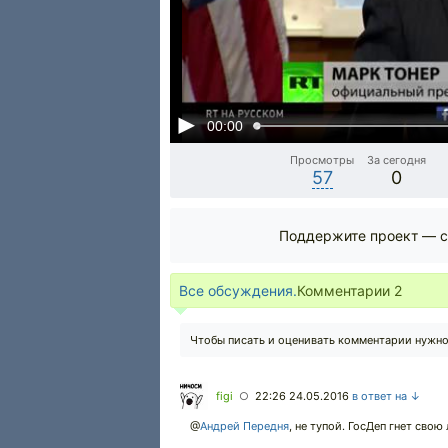
00:00
Просмотры
За сегодня
57
0
Поддержите проект — с
Все обсуждения.
Комментарии
2
Чтобы писать и оценивать комментарии нужн
figi
22:26 24.05.2016
в ответ на ↓
○
@
Андрей Передня
,
не тупой. ГосДеп гнет свою