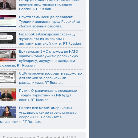
времени выслушивать позицию
России. RT Russian.
Спустя семь месяцев президент
Турции извинился перед Россией за
сбитый военный самолет.
Facebook заблокировал страницу
журналиста из-за рекламы
антиимигрантской книги. RT Russian.
Британским ВМС с помощью НАТО
удалось "обнаружить" российскую
субмарину, идущую в надводном
ложении. RT Russian.
США намерены возродить ведомство
для слежки за российскими
разведчиками. RT Russian.
Путин: Ограничения на посещение
Турции туристами из РФ будут
сняты. RT Russian.
Россия или Китай: американцы
угадывают, какую страну министр
обороны США обвиняет в
моизоляции. RT Russian.
Еще от автора Psychologist
4157