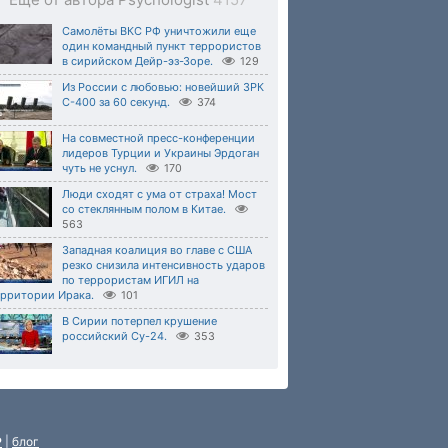
Самолёты ВКС РФ уничтожили еще
один командный пункт террористов
в сирийском Дейр-эз-Зоре.
129
Из России с любовью: новейший ЗРК
С-400 за 60 секунд.
374
На совместной пресс-конференции
лидеров Турции и Украины Эрдоган
чуть не уснул.
170
Люди сходят с ума от страха! Мост
со стеклянным полом в Китае.
563
Западная коалиция во главе с США
резко снизила интенсивность ударов
по террористам ИГИЛ на
ерритории Ирака.
101
В Сирии потерпел крушение
российский Су-24.
353
P
|
блог