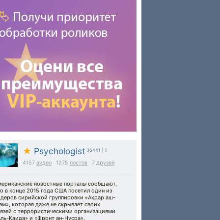
★
Psychologist
36441
| 0
4157
видео
1275
постов
7
друзей
мериканские новостные порталы сообщают,
о в конце 2015 года США посетил один из
идеров сирийской группировки «Ахрар аш-
м», которая даже не скрывает своих
вязей с террористическими организациями
ль-Каида» и «Фронт ан-Нусра».