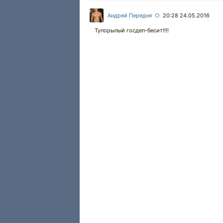
Андрей Передня
20:28 24.05.2016
○
Тупорылый госдеп-бесит!!!!