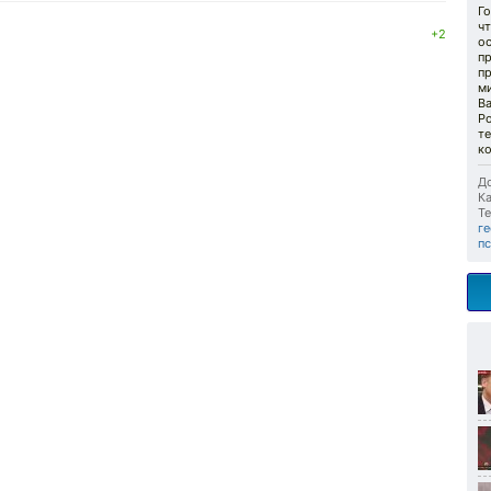
Г
ч
+2
ос
пр
п
м
В
Р
т
ко
До
Ка
Те
г
п