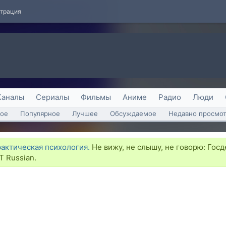
страция
Каналы
Сериалы
Фильмы
Аниме
Радио
Люди
ое
Популярное
Лучшее
Обсуждаемое
Недавно просмо
рактическая психология.
Не вижу, не слышу, не говорю: Гос
 Russian.