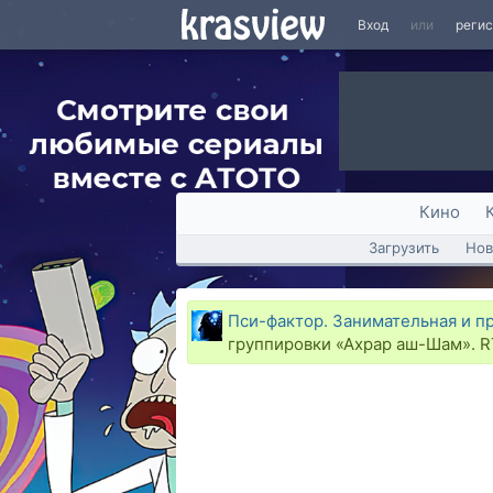
Вход
или
реги
Кино
Загрузить
Нов
Пси-фактор. Занимательная и п
группировки «Ахрар аш-Шам». RT