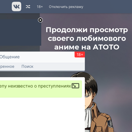
18+
Отключить рекламу
18+
Общение
тренное
Поиск
депу неизвестно о преступлениях