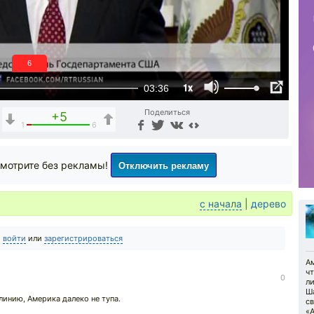
6
1x
03:36
Поделиться
+5
1
6
Отключить рекламу
мотрите без рекламы!
с начала
|
дерево
о
войти
или
зарегистрироваться
А
чт
0
л
Ша
 линию, Америка далеко не тупа.
с
«А