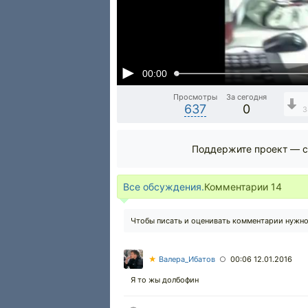
00:00
Просмотры
За сегодня
637
0
3
Поддержите проект — с
Все обсуждения.
Комментарии
14
Чтобы писать и оценивать комментарии нужн
★
Валера_Ибатов
00:06 12.01.2016
○
Я то жы долбофин