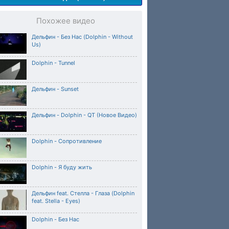
Похожее видео
Дельфин - Без Нас (Dolphin - Without
Us)
Dolphin - Tunnel
Дельфин - Sunset
Дельфин - Dolphin - QT (Новое Видео)
Dolphin - Сопротивление
Dolphin - Я буду жить
Дельфин feat. Стелла - Глаза (Dolphin
feat. Stella - Eyes)
Dolphin - Без Нас