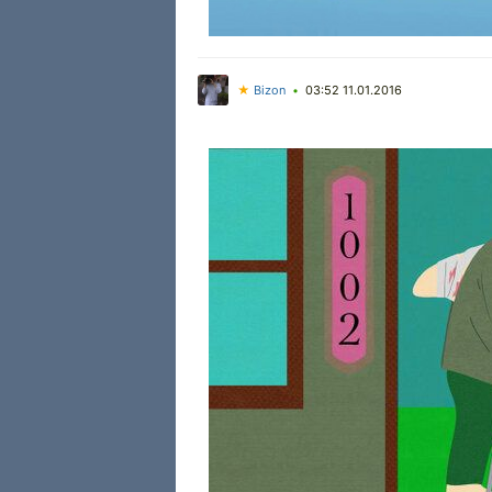
★
Bizon
03:52 11.01.2016
•