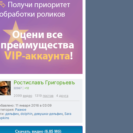
Ростиславъ Григорьевъ
22367
|
+12
2099
видео
1319
постов
4
друга
бавлено: 11 января 2016 в 03:09
тегория:
Разное
ги:
дельфин
,
dolphin
,
девушка-дельфин
,
Sara
opkins
Скачать видео (6.85 Мб)