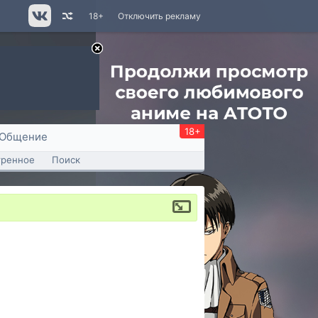
18+
Отключить рекламу
18+
Общение
тренное
Поиск