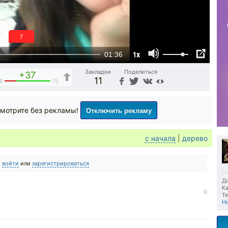
6
1x
01:36
Закладки
Поделиться
+37
11
8
75
Отключить рекламу
мотрите без рекламы!
с начала
|
дерево
о
войти
или
зарегистрироваться
До
Ка
0
Те
H