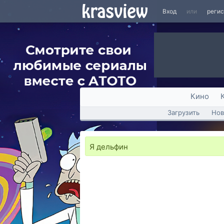
Вход
или
реги
Кино
Загрузить
Нов
Я дельфин