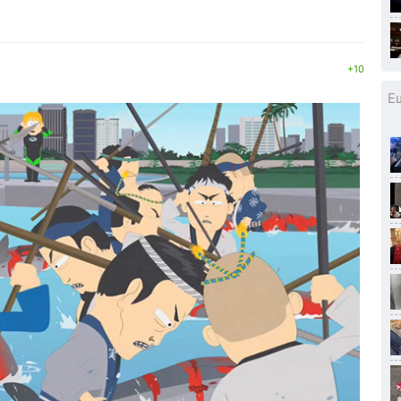
+10
Е