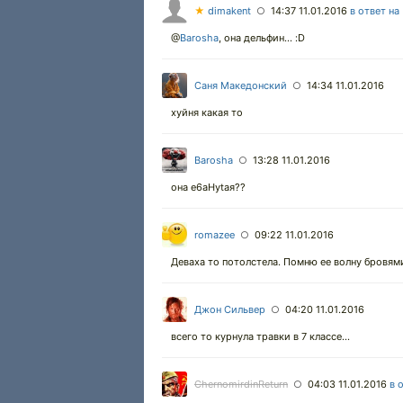
★
dimakent
14:37 11.01.2016
в ответ на
○
@
Barosha
,
она дельфин... :D
Саня Македонский
14:34 11.01.2016
○
хуйня какая то
Barosha
13:28 11.01.2016
○
она e6aHytaя??
romazee
09:22 11.01.2016
○
Деваха то потолстела. Помню ее волну бровям
Джон Сильвер
04:20 11.01.2016
○
всего то курнула травки в 7 классе...
ChernomirdinReturn
04:03 11.01.2016
в 
○