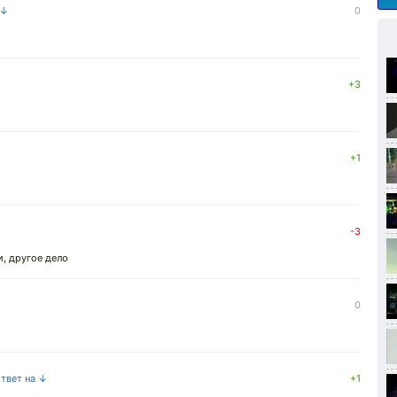
 ↓
0
+3
+1
-3
и, другое дело
0
ответ на ↓
+1