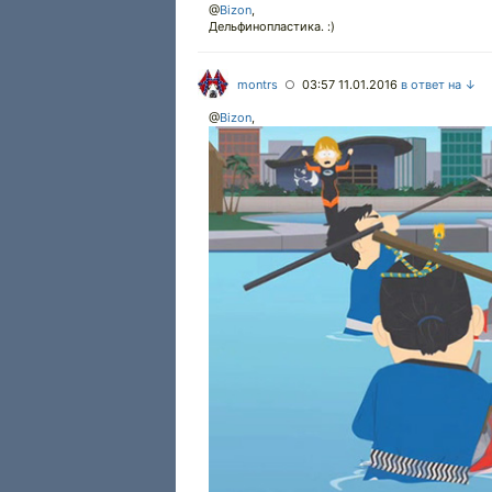
@
Bizon
,
Дельфинопластика. :)
montrs
03:57 11.01.2016
в ответ на ↓
○
@
Bizon
,