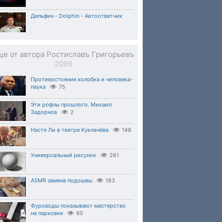
Дельфин - Dolphin - Автоответчик
ще от автора Ростиславъ Григорьевъ
2099
Противостояние колобка и человека-
паука
75
Эти рофлы прошлого. Михаил
Задорнов
2
Настя Ли в театре Куклачёва
148
Универсальный рисунок
261
ASMR замена подошвы
183
Фуроводы показывают мастерство
на парковке
65