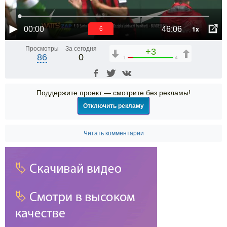
1x
00:00
46:06
6
Просмотры
За сегодня
+3
86
0
1
4
Поддержите проект — смотрите без рекламы!
Отключить рекламу
Читать комментарии