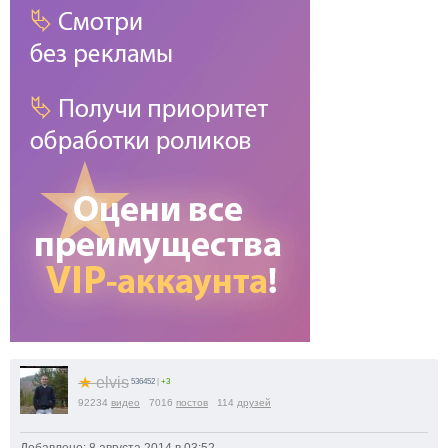
★
elvis
536452
|
+3
92234
видео
7016
постов
114
друзей