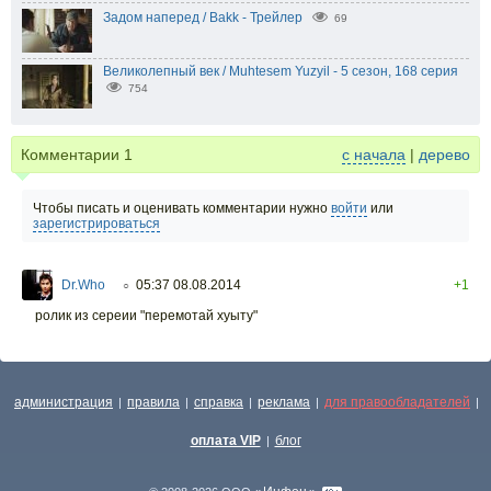
Задом наперед / Bakk - Трейлер
69
Великолепный век / Muhtesem Yuzyil - 5 сезон, 168 серия
754
Комментарии
1
с начала
|
дерево
Чтобы писать и оценивать комментарии нужно
войти
или
зарегистрироваться
Dr.Who
05:37 08.08.2014
+1
○
ролик из сереии "перемотай хуыту"
администрация
правила
справка
реклама
для правообладателей
|
|
|
|
|
оплата VIP
блог
|