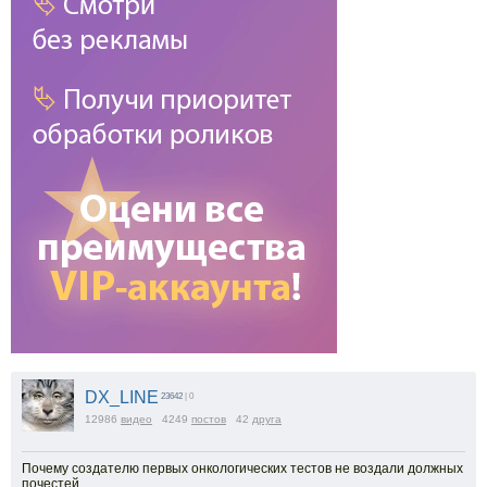
DX_LINE
23642
| 0
12986
видео
4249
постов
42
друга
Почему создателю первых онкологических тестов не воздали должных
почестей.