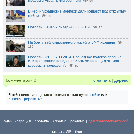
продукты украинским военным
85
В Керчи украинские морпехи дали концерт под открытым
небом
80
Новости. Вечер - Интер - 06.03.2014
10
На борту заблокированного корабля ВМФ Украины
180
Новости BBC. 06.03.2014. Свободное волеизъявление
или преступное поведение? Крымский инцидент или
косовский прецедент?
59
Комментарии
0
с начала
|
дерево
Чтобы писать и оценивать комментарии нужно
войти
или
зарегистрироваться
администрация
правила
справка
реклама
для правообладателей
|
|
|
|
|
оплата VIP
блог
|