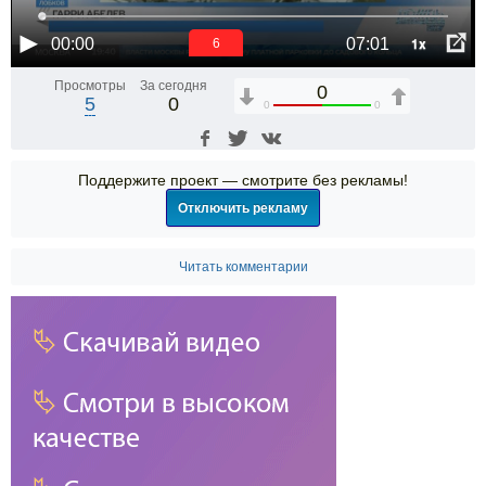
1x
00:00
07:01
6
Просмотры
За сегодня
0
5
0
0
0
Поддержите проект — смотрите без рекламы!
Отключить рекламу
Читать комментарии