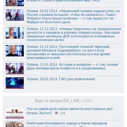
втащить страну в цивилизованный мир ГМО»
Лобков. 24.02.2014. «Украинский пример заразителен, но
Россия слишком большая, чтобы ее раскачать». Павел
Лобков и Ольга Крыштановская — о том, вырастет ли
Майдан из болотного дела.
Лобков. 12.12.2013. «Немцы покусились на традиционные
ценности и заковали в упряжку сперматозоид». Как наши
священные молекулы ДНК используются в низменных
технологических целях
Лобков. 23.12.2013. Протоиерей Алексей Уминский,
духовник Михаила Ходорковского: он шел к Богу
независимо от внешних обстоятельств и все время
всматривался в себя
Лобков. 13.01.2014. Историк и геофизик — о том, почему
Дары волхвов могли появится и в средневековье.
Лобков. 28.01.2014. ГМО для развлечений
Еще от автора DX_LINE
12986
Что на самом деле сказал министр иностранных дел
Кэтрин Эштон?
176
Работники Консервного завода в Керчи передали