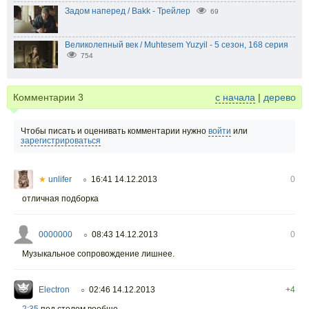
Задом наперед / Bakk - Трейлер
69
Великолепный век / Muhtesem Yuzyil - 5 сезон, 168 серия
754
Комментарии
3
с начала
|
дерево
Чтобы писать и оценивать комментарии нужно
войти
или
зарегистрироваться
★
unlifer
16:41 14.12.2013
0
○
отличная подборка
0000000
08:43 14.12.2013
0
○
Музыкальное сопровождение лишнее.
Electron
02:46 14.12.2013
+4
○