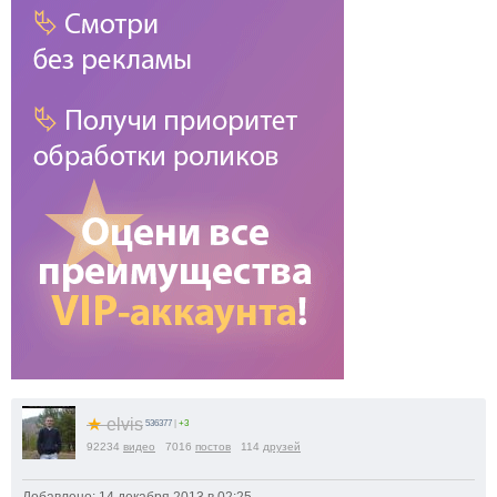
★
elvis
536377
|
+3
92234
видео
7016
постов
114
друзей