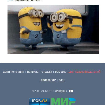
2:35
под столом вообще...
администрация
правила
справка
реклама
для правообладателей
|
|
|
|
|
оплата VIP
блог
|
Инфон
© 2008-2026 ООО «
»