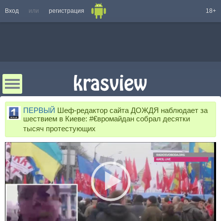
Вход
или
регистрация
18+
ПЕРВЫЙ
Шеф-редактор сайта ДОЖДЯ наблюдает за
шествием в Киеве: #€вромайдан собрал десятки
тысяч протестующих