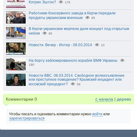
Кэтрин Эштон?
176
Работники Консервного завода в Керчи передали
продукты украинским военным
85
В Керчи украинские морпехи дали концерт под открытым
небом
80
Новости. Вечер - Интер - 06.03.2014
10
На борту заблокированного корабля ВМФ Украины
180
Новости BBC. 06.03.2014. Свободное волеизъявление
или преступное поведение? Крымский инцидент или
косовский прецедент?
59
Комментарии
0
с начала
|
дерево
Чтобы писать и оценивать комментарии нужно
войти
или
зарегистрироваться