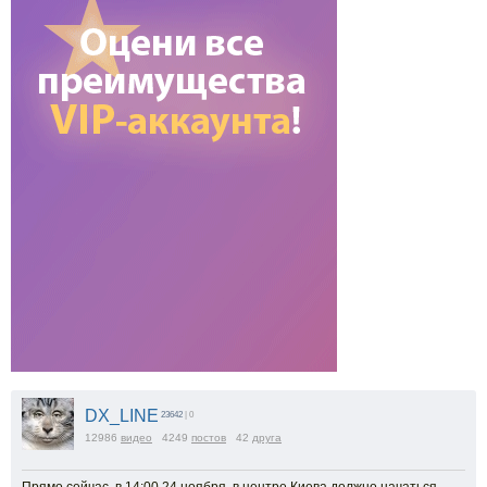
DX_LINE
23642
| 0
12986
видео
4249
постов
42
друга