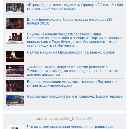
«Евромайдан» хочет соединить Украину с ЕС хотя бы 600
километровой «живой цепью»
Штурм Евромайдана. Свидетельства очевидцев (30
ноября 2013)
Януковича начали покидать соратники. Инна
Богословская, заявившая о выходе из Партии регионов: в
понедельник в Раде будет другое большинство – люди
станут уходить от Януковича
Святой майдан на Михайловской под звон колоколов
Дмитрий Святаш, депутат от Партии регионов: о
Таможенном союзе даже речи не идет, никто не готовил
для него документы
Видео столкновения молодчиков гопников Януковича и
митингующих евромайдана
Євромайдан Народное Вече в поддержку Евроинтеграции
Еще от автора DX_LINE
12986
Что на самом деле сказал министр иностранных дел