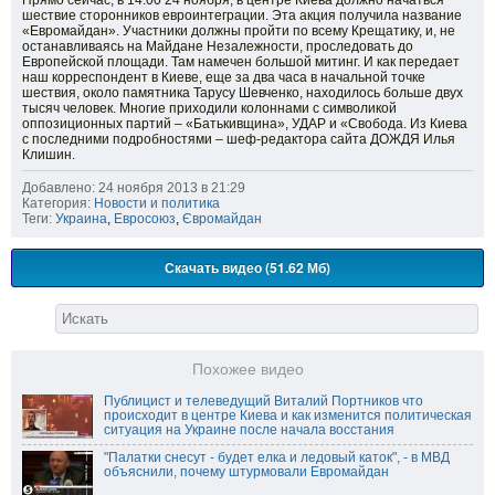
Прямо сейчас, в 14:00 24 ноября, в центре Киева должно начаться
шествие сторонников евроинтеграции. Эта акция получила название
«Евромайдан». Участники должны пройти по всему Крещатику, и, не
останавливаясь на Майдане Незалежности, проследовать до
Европейской площади. Там намечен большой митинг. И как передает
наш корреспондент в Киеве, еще за два часа в начальной точке
шествия, около памятника Тарусу Шевченко, находилось больше двух
тысяч человек. Многие приходили колоннами с символикой
оппозиционных партий – «Батькивщина», УДАР и «Свобода. Из Киева
с последними подробностями – шеф-редактора сайта ДОЖДЯ Илья
Клишин.
Добавлено: 24 ноября 2013 в 21:29
Категория:
Новости и политика
Теги:
Украина
,
Евросоюз
,
Євромайдан
Скачать видео (51.62 Мб)
Похожее видео
Публицист и телеведущий Виталий Портников что
происходит в центре Киева и как изменится политическая
ситуация на Украине после начала восстания
"Палатки снесут - будет елка и ледовый каток", - в МВД
объяснили, почему штурмовали Евромайдан