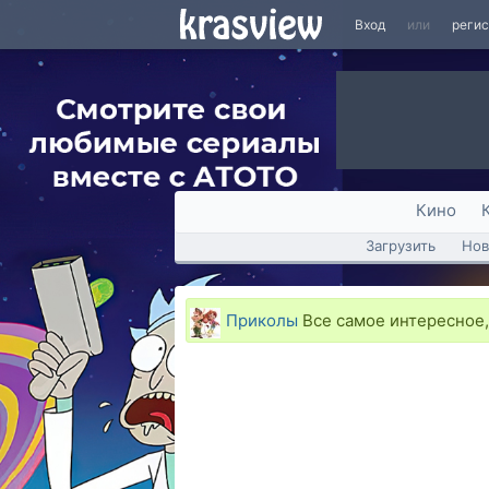
Вход
или
реги
Кино
Загрузить
Нов
Приколы
Все самое интересное, 