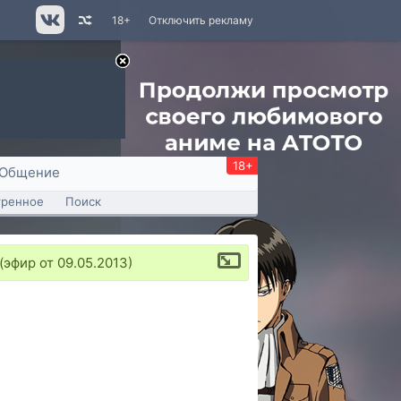
18+
Отключить рекламу
18+
Общение
тренное
Поиск
эфир от 09.05.2013)