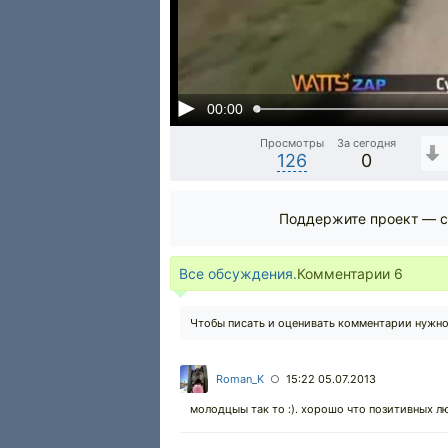
00:00
Просмотры
За сегодня
126
0
Поддержите проект — с
Все обсуждения.
Комментарии
6
Чтобы писать и оценивать комментарии нужн
Roman_K
15:22 05.07.2013
○
молодцыы так то :). хорошо что позитивных л