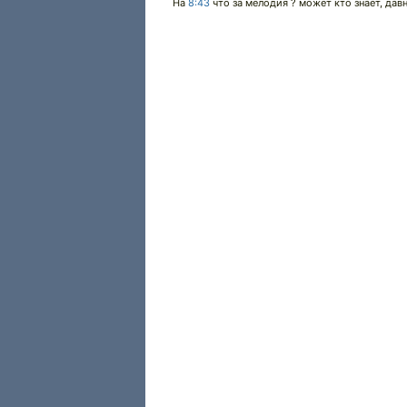
На
8:43
что за мелодия ? может кто знает, дав