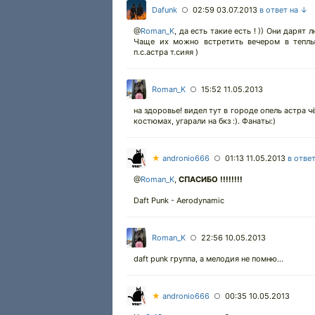
Dafunk
02:59 03.07.2013
в ответ на ↓
○
@
Roman_K
,
да есть такие есть ! )) Они дарят
Чаще их можно встретить вечером в теплы
п.с.астра т.сияя )
Roman_K
15:52 11.05.2013
○
на здоровье! видел тут в городе опель астра ч
костюмах, угарали на бкз :). Фанаты:)
★
andronio666
01:13 11.05.2013
в отве
○
@
Roman_K
,
СПАСИБО !!!!!!!!
Daft Punk - Aerodynamic
Roman_K
22:56 10.05.2013
○
daft punk группа, а мелодия не помню...
★
andronio666
00:35 10.05.2013
○