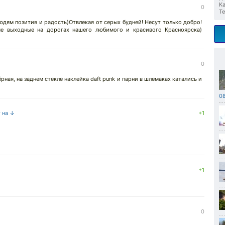
Ка
0
Те
 людям позитив и радость)Отвлекая от серых будней! Несут только добро!
е выходные на дорогах нашего любимого и красивого Красноярска)
0
ёрная, на заднем стекле наклейка daft punk и парни в шлемаках катались и
08
т на ↓
+1
+1
0