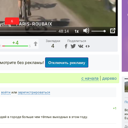
5
1x
48:14
Закладки
Поделиться
+4
4
1
5
Отключить рекламу
мотрите без рекламы!
с начала
|
дерево
о
войти
или
зарегистрироваться
П
+1
Вс
ин
юдей в городе больше чем тёплых выходных в этом году.
Eu
До