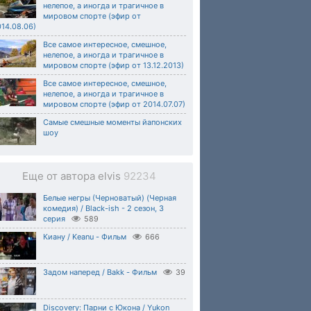
нелепое, а иногда и трагичное в
мировом спорте (эфир от
14.08.06)
Все самое интересное, смешное,
нелепое, а иногда и трагичное в
мировом спорте (эфир от 13.12.2013)
Все самое интересное, смешное,
нелепое, а иногда и трагичное в
мировом спорте (эфир от 2014.07.07)
Самые смешные моменты йапонских
шоу
Еще от автора elvis
92234
Белые негры (Черноватый) (Черная
комедия) / Black-ish - 2 сезон, 3
серия
589
Киану / Keanu - Фильм
666
Задом наперед / Bakk - Фильм
39
Discovery: Парни с Юкона / Yukon