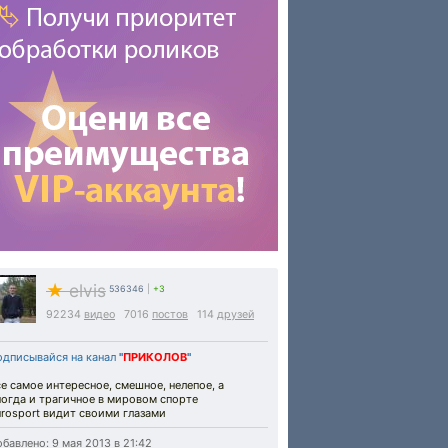
★
elvis
536346
|
+3
92234
видео
7016
постов
114
друзей
одписывайся на канал
"
ПРИКОЛОВ
"
е самое интересное, смешное, нелепое, а
огда и трагичное в мировом спорте
rosport видит своими глазами
бавлено: 9 мая 2013 в 21:42