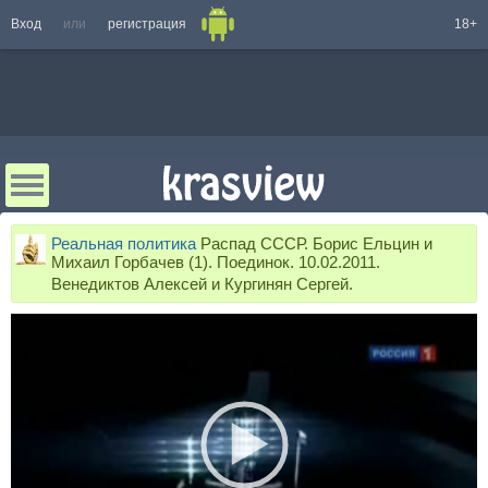
Вход
или
регистрация
18+
Реальная политика
Распад СССР. Борис Ельцин и
Михаил Горбачев (1). Поединок. 10.02.2011.
Венедиктов Алексей и Кургинян Сергей.