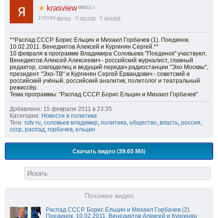
★
krasview
500312
| 0
105098
видео
0
постов
0
друзей
**Распад СССР. Борис Ельцин и Михаил Горбачев (1). Поединок.
10.02.2011. Венедиктов Алексей и Кургинян Сергей.**
10 февраля в программе Владимира Соловьева "Поединок" участвуют,
Венедиктов Алексей Алексеевич - российский журналист, главный
редактор, совладелец и ведущий передач радиостанции "Эхо Москвы",
президент "Эхо-ТВ" и Кургинян Сергей Ервандович - советский и
российский учёный, российский аналитик, политолог и театральный
режиссёр.
Тема программы: "Распад СССР. Борис Ельцин и Михаил Горбачев".
Добавлено: 15 февраля 2011 в 23:35
Категория:
Новости и политика
Теги:
rutv ru
,
соловьев владимир
,
политика
,
общество
,
власть
,
россия
,
ссср
,
распад
,
горбачев
,
ельцин
Скачать видео (39.65 Мб)
Похожее видео
Распад СССР. Борис Ельцин и Михаил Горбачев (2).
Поединок. 10.02.2011. Венедиктов Алексей и Кургинян