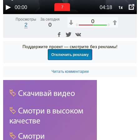
1x
00:00
04:18
6
Просмотры
За сегодня
0
2
0
0
0
Поддержите проект — смотрите без рекламы!
Отключить рекламу
Читать комментарии