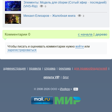
Элементы: Модель для сборки (Сотый эфир ٠ последний)
(VHS-Rip)
0
Михаил Елизаров – Жалобная книга
3
Комментарии
0
с начала
|
дерево
Чтобы писать и оценивать комментарии нужно
войти
или
зарегистрироваться
администрация
правила
справка
реклама
для правообладателей
|
|
|
|
|
оплата VIP
блог
|
Инфон
© 2008-2026 ООО «
»