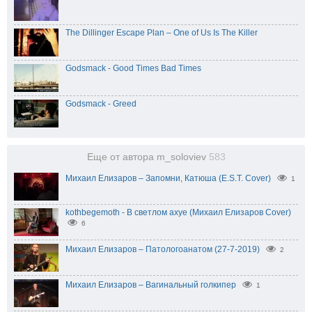
The Dillinger Escape Plan – One of Us Is The Killer
Godsmack - Good Times Bad Times
Godsmack - Greed
Еще от автора m_soloviev
583
Михаил Елизаров – Запомни, Катюша (E.S.T. Cover)
1
kothbegemoth - В светлом ахуе (Михаил Елизаров Cover)
6
Михаил Елизаров – Патологоанатом (27-7-2019)
2
Михаил Елизаров – Вагинальный голкипер
1