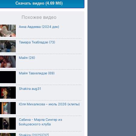
Скачать видео (4.69 Мб)
Похожее видео
Анна Авдеева (2024 дек)
Тамара Ткабладзе (73)
Майя (26)
Майя Тавхелидзе (69)
Shakira aug31
Юля Михалкова – июль 2026 (клипы)
Сабина - Марла Сингер из
Бойцовского клуба
Shakira (2025)[37]