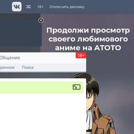
18+
Отключить рекламу
18+
Общение
тренное
Поиск