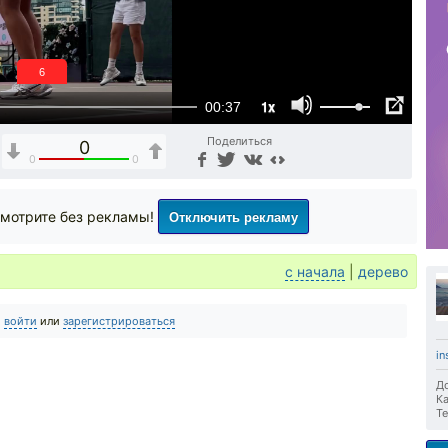
6
1x
00:37
Поделиться
0
0
0
Отключить рекламу
мотрите без рекламы!
с начала
|
дерево
о
войти
или
зарегистрироваться
in
До
Ка
Те