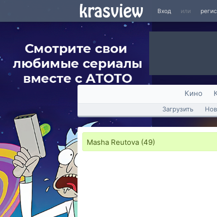
Вход
или
реги
Кино
Загрузить
Нов
Masha Reutova (49)