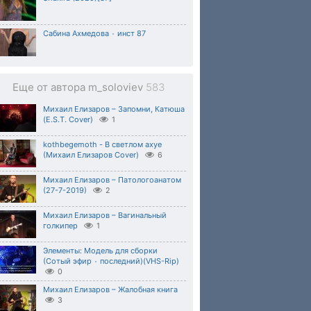
Сабина Ахмедова ٠ инст 87
Еще от автора m_soloviev
583
Михаил Елизаров – Запомни, Катюша
(E.S.T. Cover)
1
kothbegemoth - В светлом ахуе
(Михаил Елизаров Cover)
6
Михаил Елизаров – Патологоанатом
(27-7-2019)
2
Михаил Елизаров – Вагинальный
голкипер
1
Элементы: Модель для сборки
(Сотый эфир ٠ последний)(VHS-Rip)
0
Михаил Елизаров – Жалобная книга
3