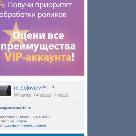
m_soloviev
683
|
−3
583
видео
148
постов
0
друзей
stagram.com/vfif_m
бавлено: 17 июня 2026 в 18:00
тегория:
Разное
ги:
девушки
,
теннис
,
разное