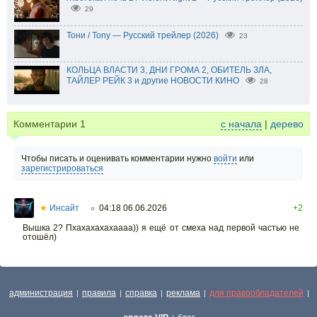
29
Тони / Tony — Русский трейлер (2026)
23
КОЛЬЦА ВЛАСТИ 3, ДНИ ГРОМА 2, ОБИТЕЛЬ ЗЛА,
ТАЙЛЕР РЕЙК 3 и другие НОВОСТИ КИНО
28
Комментарии
1
с начала
|
дерево
Чтобы писать и оценивать комментарии нужно
войти
или
зарегистрироваться
★
Инсайт
04:18 06.06.2026
+2
○
Вышка 2? Пхахахахахаааа)) я ещё от смеха над первой частью не
отошёл)
администрация
правила
справка
реклама
для правообладателей
|
|
|
|
|