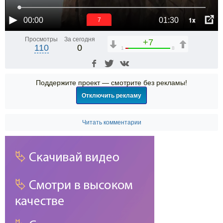
1x
00:00
01:30
6
Просмотры
За сегодня
+7
110
0
1
8
Поддержите проект — смотрите без рекламы!
Отключить рекламу
Читать комментарии