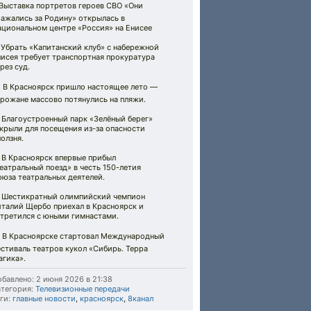
️ Выставка портретов героев СВО «Они
ажались за Родину» открылась в
ациональном центре «Россия» на Енисее
 Убрать «Капитанский клуб» с набережной
нисея требует транспортная прокуратура
рез суд.
️ В Красноярск пришло настоящее лето —
рожане массово потянулись на пляжи.
 Благоустроенный парк «Зелёный берег»
крыли для посещения из-за опасности
олзня.
 В Красноярск впервые прибыл
еатральный поезд» в честь 150-летия
оюза театральных деятелей.
 Шестикратный олимпийский чемпион
италий Щербо приехал в Красноярск и
стретился с юными гимнастами.
 В Красноярске стартовал Международный
стиваль театров кукол «Сибирь. Терра
агика».
бавлено: 2 июня 2026 в 21:38
тегория:
Телевизионные передачи
ги:
главные новости
,
красноярск
,
8канал