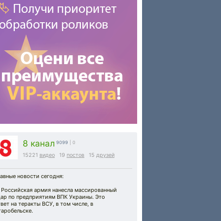
8 канал
9099
| 0
15221
видео
19
постов
15
друзей
авные новости сегодня:
 Российская армия нанесла массированный
дар по предприятиям ВПК Украины. Это
вет на теракты ВСУ, в том числе, в
таробельске.