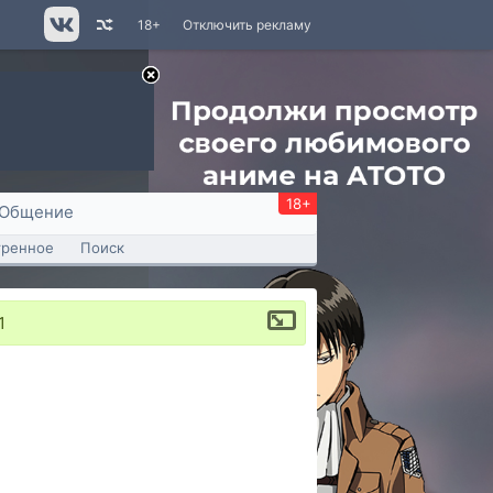
18+
Отключить рекламу
18+
Общение
тренное
Поиск
1