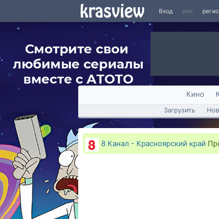
Вход
или
реги
Кино
Загрузить
Нов
8 Канал - Красноярский край
Про