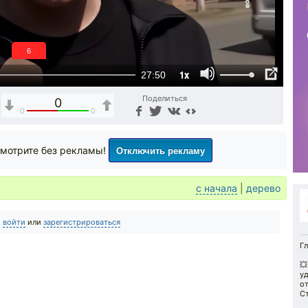
5
1x
27:50
Поделиться
0
0
0
Отключить рекламу
мотрите без рекламы!
с начала
|
дерево
о
войти
или
зарегистрироваться
Гл

у
от
С