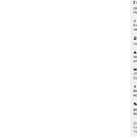
🎖
ср
Н
⚓
Е
че
🏖
го
⚠️
за
оп
🚂
«Т
С

В
в

фе
М
До
Ка
Те