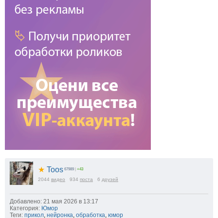
★
Toos
67989
|
+43
2044
видео
934
поста
6
друзей
Добавлено: 21 мая 2026 в 13:17
Категория:
Юмор
Теги:
прикол
,
нейронка
,
обработка
,
юмор