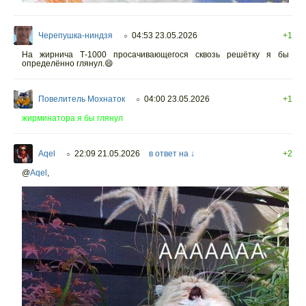
Черепушка-ниндзя
04:53 23.05.2026
+1
○
На жирнича Т-1000 просачивающегося сквозь решëтку я бы
определëнно глянул.😄
Повелитель Мохнаток
04:00 23.05.2026
+1
○
жирминатора я бы глянул
Aqel
22:09 21.05.2026
в ответ на ↓
+2
○
@
Aqel
,