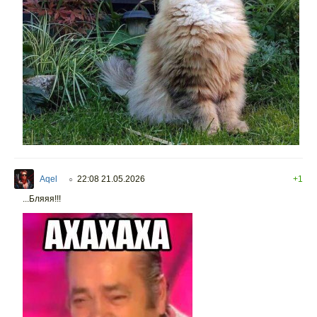
Aqel
22:08 21.05.2026
+1
○
...Бляяя!!!