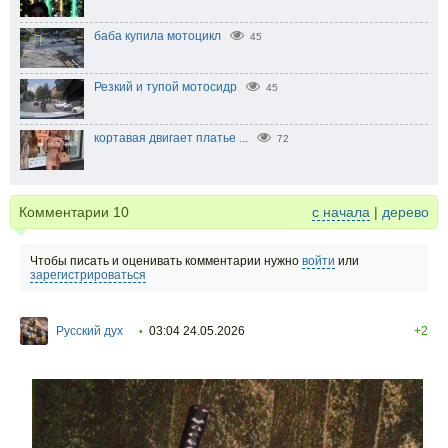
баба купила мотоцикл
45
Резкий и тупой мотосидр
45
кортавая двигает платье ...
72
Комментарии
10
с начала
|
дерево
Чтобы писать и оценивать комментарии нужно
войти
или
зарегистрироваться
Русский дух
03:04 24.05.2026
+2
•