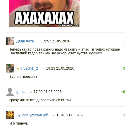
Дядя Лёха
19:52 21.05.2026
+1
○
Теперь как то права рыжих надо уважить и этих... в голгах которые
Послегний кадор эпичен, но оскорбляет чуства жующих
★
gruzchik_2
19:23 21.05.2026
+3
○
Бургинг-версия )
graza
17:09 21.05.2026
+6
○
сразу как то все добрее что ли стали.
БубликТуруханский
15:40 21.05.2026
+3
○
Я б глянул.