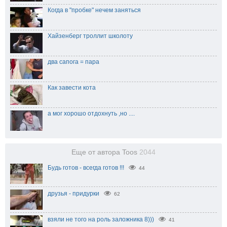
Когда в "пробке" нечем заняться
Хайзенберг троллит школоту
два сапога = пара
Как завести кота
а мог хорошо отдохнуть ,но ....
Еще от автора Toos
2044
Будь готов - всегда готов !!!
44
друзья - придурки
62
взяли не того на роль заложника 8)))
41