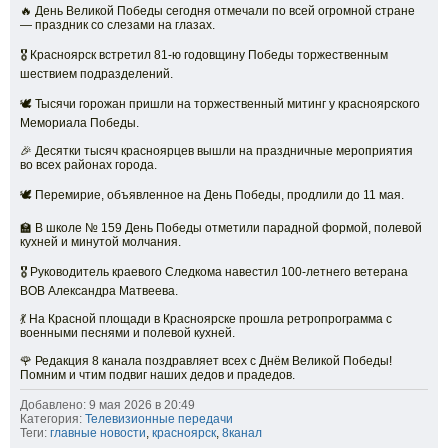
🔥 День Великой Победы сегодня отмечали по всей огромной стране
— праздник со слезами на глазах.
🎖️ Красноярск встретил 81-ю годовщину Победы торжественным
шествием подразделений.
🕊️ Тысячи горожан пришли на торжественный митинг у красноярского
Мемориала Победы.
🎉 Десятки тысяч красноярцев вышли на праздничные мероприятия
во всех районах города.
🕊️ Перемирие, объявленное на День Победы, продлили до 11 мая.
🏫 В школе № 159 День Победы отметили парадной формой, полевой
кухней и минутой молчания.
🎖️ Руководитель краевого Следкома навестил 100-летнего ветерана
ВОВ Александра Матвеева.
💃 На Красной площади в Красноярске прошла ретропрограмма с
военными песнями и полевой кухней.
🌹 Редакция 8 канала поздравляет всех с Днём Великой Победы!
Помним и чтим подвиг наших дедов и прадедов.
Добавлено: 9 мая 2026 в 20:49
Категория:
Телевизионные передачи
Теги:
главные новости
,
красноярск
,
8канал