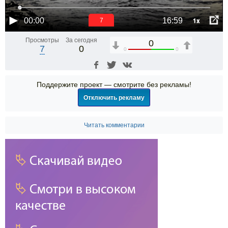
1x
00:00
16:59
6
Просмотры
За сегодня
0
7
0
0
0
Поддержите проект — смотрите без рекламы!
Отключить рекламу
Читать комментарии