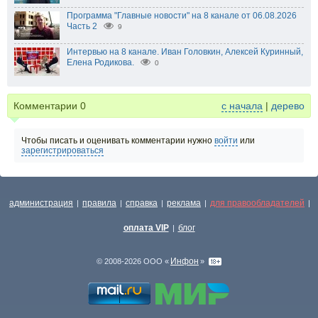
Программа "Главные новости" на 8 канале от 06.08.2026
Часть 2
9
Интервью на 8 канале. Иван Головкин, Алексей Куринный,
Елена Родикова.
0
Комментарии
0
с начала
|
дерево
Чтобы писать и оценивать комментарии нужно
войти
или
зарегистрироваться
администрация
правила
справка
реклама
для правообладателей
|
|
|
|
|
оплата VIP
блог
|
Инфон
© 2008-2026 ООО «
»