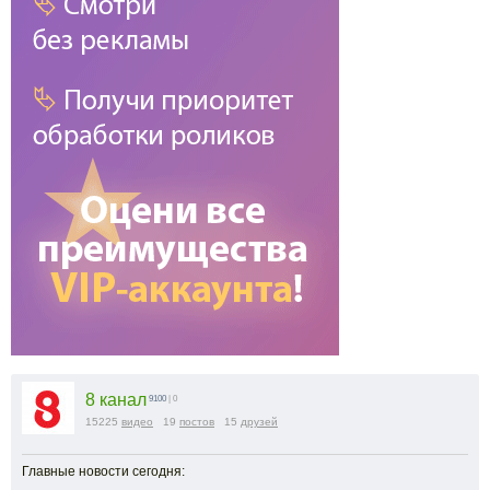
8 канал
9100
| 0
15225
видео
19
постов
15
друзей
Главные новости сегодня: