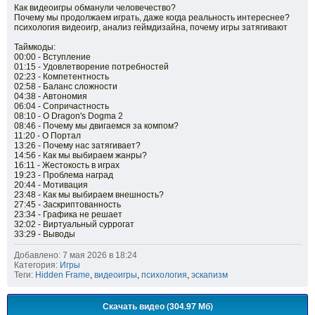
Как видеоигры обманули человечество?
Почему мы продолжаем играть, даже когда реальность интереснее?
психология видеоигр, анализ геймдизайна, почему игры затягивают
Таймкоды:
00:00 - Вступление
01:15 - Удовлетворение потребностей
02:23 - Компетентность
02:58 - Баланс сложности
04:38 - Автономия
06:04 - Сопричастность
08:10 - О Dragon's Dogma 2
08:46 - Почему мы двигаемся за компом?
11:20 - О Портал
13:26 - Почему нас затягивает?
14:56 - Как мы выбираем жанры?
16:11 - Жестокость в играх
19:23 - Проблема наград
20:44 - Мотивация
23:48 - Как мы выбираем внешность?
27:45 - Заскриптованность
23:34 - Графика не решает
32:02 - Виртуальный суррогат
33:29 - Выводы
Добавлено: 7 мая 2026 в 18:24
Категория:
Игры
Теги:
Hidden Frame
,
видеоигры
,
психология
,
эскапизм
Скачать видео (304.97 Мб)