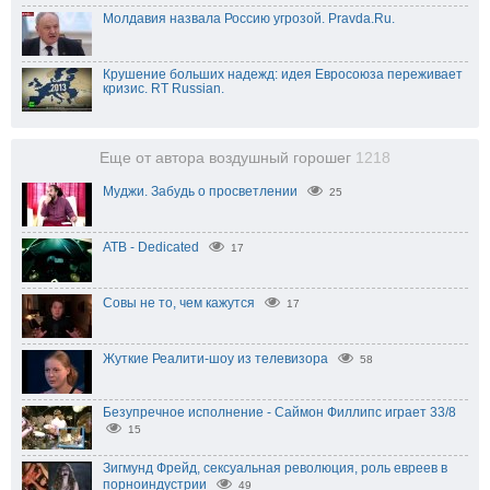
Молдавия назвала Россию угрозой. Pravda.Ru.
Крушение больших надежд: идея Евросоюза переживает
кризис. RT Russian.
Еще от автора воздушный горошег
1218
Муджи. Забудь о просветлении
25
ATB - Dedicated
17
Совы не то, чем кажутся
17
Жуткие Реалити-шоу из телевизора
58
Безупречное исполнение - Саймон Филлипс играет 33/8
15
Зигмунд Фрейд, сексуальная революция, роль евреев в
порноиндустрии
49