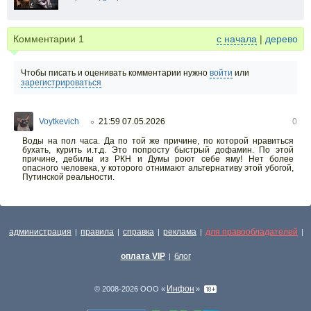
Комментарии
1
с начала
|
дерево
Чтобы писать и оценивать комментарии нужно
войти
или
зарегистрироваться
Voytkevich
21:59 07.05.2026
0
○
Воды на пол часа. Да по той же причине, по которой нравиться
бухать, курить и.т.д. Это попросту быстрый дофамин. По этой
причине, дебилы из РКН и Думы роют себе яму! Нет более
опасного человека, у которого отнимают альтернативу этой убогой,
Путинской реальности.
администрация
правила
справка
реклама
для правообладателей
|
|
|
|
|
оплата VIP
блог
|
Инфон
© 2008-2026 ООО «
»