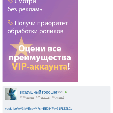
воздушный горошег
6424
|
+19
1218
видео
865
постов
10
друзей
youtu.be/wV3IkVEsgyM?si=EEXH7Vv61FLTZkCy