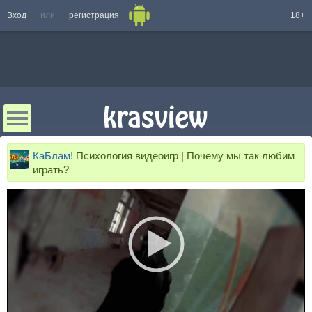
Вход
или
регистрация
18+
КаБлам!
Психология видеоигр | Почему мы так любим
играть?