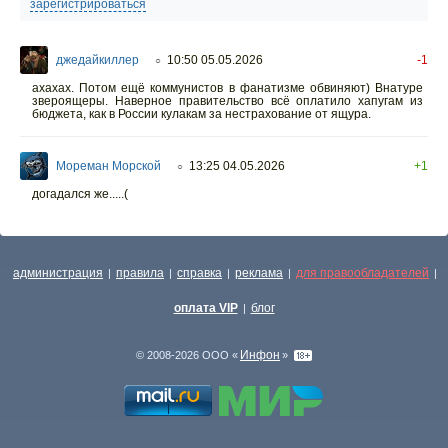
зарегистрироваться
джедайкиллер
10:50 05.05.2026
-1
○
ахахах. Потом ещё коммунистов в фанатизме обвиняют) Внатуре
звероящеры. Наверное правительство всё оплатило хапугам из
бюджета, как в России кулакам за нестрахование от ящура.
Мореман Морской
13:25 04.05.2026
+1
○
догадался же.....(
администрация
правила
справка
реклама
для правообладателей
|
|
|
|
|
оплата VIP
блог
|
Инфон
© 2008-2026 ООО «
»