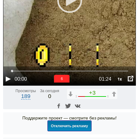
1x
00:00
01:24
6
Просмотры
За сегодня
+3
189
0
3
6
Поддержите проект — смотрите без рекламы!
Отключить рекламу