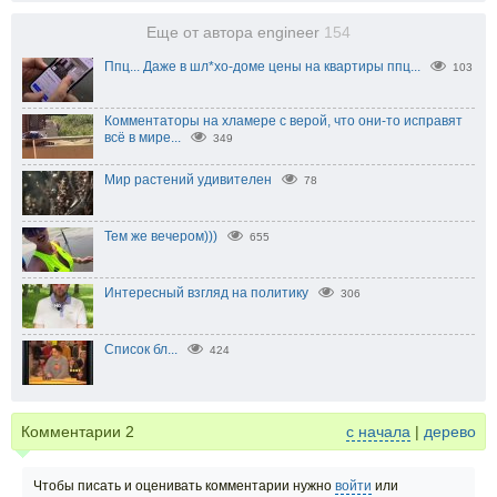
Еще от автора engineer
154
Ппц... Даже в шл*хо-доме цены на квартиры ппц...
103
Комментаторы на хламере с верой, что они-то исправят
всё в мире...
349
Мир растений удивителен
78
Тем же вечером)))
655
Интересный взгляд на политику
306
Список бл...
424
Комментарии
2
с начала
|
дерево
Чтобы писать и оценивать комментарии нужно
войти
или