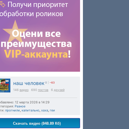
наш человек
0
|
−63
146
видео
690
постов
6
друзей
бавлено: 12 марта 2026 в 14:29
тегория:
Разное
ги:
прогнили
,
капитально
,
хаха
,
геи
Скачать видео (848.89 Кб)