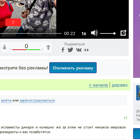
6
1x
00:22
Поделиться
0
7
7
Отключить рекламу
мотрите без рекламы!
с начала
|
дерево
о
войти
или
зарегистрироваться
До
Ка
+1
Те
я исламисты дикари и конешно же за этим не стоит никакое мировое
резиденты о вас позаботятся.