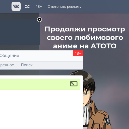
18+
Отключить рекламу
18+
Общение
тренное
Поиск