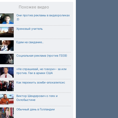
Похожее видео
Они против рекламы в видеороликах
:D
Хреновый учитель
Едем на свидание..
Социальная реклама (против ГЕЕВ)
«Не спрашивай, не говори»- за или
против. Геи в армии США
Как пережить зомби-апокалипсис
Виктор Шендерович о геях и
Охлобыстине
Обычный день в Голландии