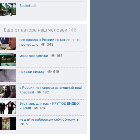
Basketball
Еще от автора наш человек
146
вся правда о России показали по тв,
произошло
343
мясо для дрочки
168
покажи письку
619
в России нет спроса за внешний вид!
Красава!
482
Этот мир для нас - КРУТОЕ ВИДЕО!
2026!!!
176
не дайте либерахам себя обмонуть
5