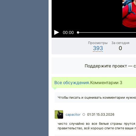
00:00
Просмотры
За сегодня
393
0
Поддержите проект — с
Все обсуждения.
Комментарии
3
Чтобы писать и оценивать комментарии нужн
capacitor
01:31 15.03.2026
○
чисто случайно во все белые страны прутс
правительство, всё хорошо спите спите ваши п