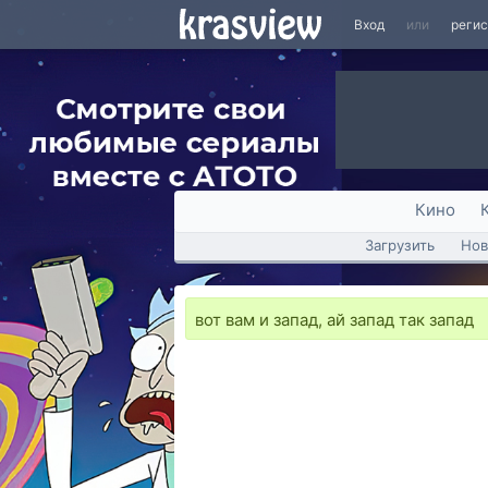
Вход
или
реги
Кино
Загрузить
Нов
вот вам и запад, ай запад так запад