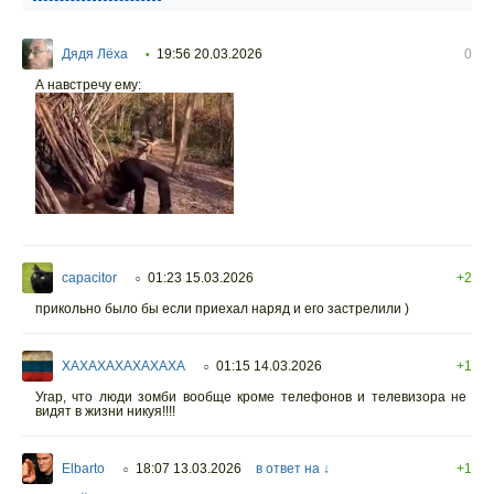
Дядя Лёха
19:56 20.03.2026
0
•
А навстречу ему:
capacitor
01:23 15.03.2026
+2
○
прикольно было бы если приехал наряд и его застрелили )
XAXAXAXAXAXAXA
01:15 14.03.2026
+1
○
Угар, что люди зомби вообще кроме телефонов и телевизора не
видят в жизни никуя!!!!
Elbarto
18:07 13.03.2026
в ответ на ↓
+1
○