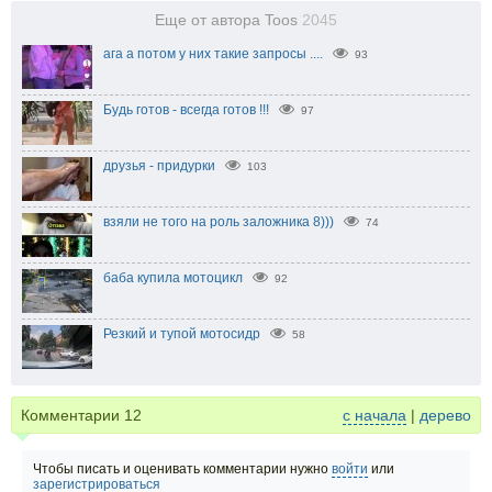
Еще от автора Toos
2045
ага а потом у них такие запросы ....
93
Будь готов - всегда готов !!!
97
друзья - придурки
103
взяли не того на роль заложника 8)))
74
баба купила мотоцикл
92
Резкий и тупой мотосидр
58
Комментарии
12
с начала
|
дерево
Чтобы писать и оценивать комментарии нужно
войти
или
зарегистрироваться