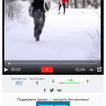
1x
00:00
01:04
6
Просмотры
За сегодня
+6
352
0
6
12
Поддержите проект — смотрите без рекламы!
Отключить рекламу