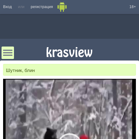
Вход
или
регистрация
18+
Шутник, блин