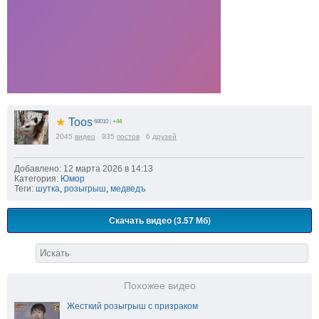
★
Toos
68010
|
+44
2045
видео
935
постов
6
друзей
Добавлено: 12 марта 2026 в 14:13
Категория:
Юмор
Теги:
шутка
,
розыгрыш
,
медведъ
Скачать видео (3.57 Мб)
Похожее видео
Жесткий розыгрыш с призраком