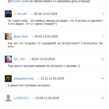
@
Инсайт
,
а кто во хмелю может и с карабина дать в башку)
★
Инсайт
05:36 13.03.2026
0
○
Ну такое себе... кто живого мишку не видел, тот в штаны и сделает)
А кто видел, тот от смеха "помрёт")
Дядя Лёха
00:04 13.03.2026
0
•
Как же тот поаучок то ходорукий не встретился? Слеснулись бы
хоть
Sol_365
00:01 13.03.2026
+1
○
Там просто русские мужики не попались с вилами :))
джедайкиллер
23:12 12.03.2026
+4
○
я думал его палками затыкают
123581321
23:09 12.03.2026
+3
○
.