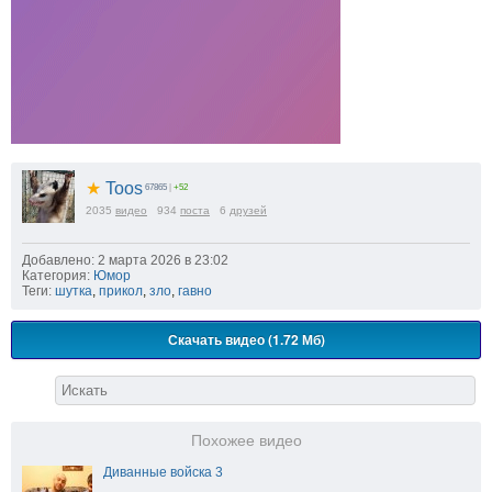
★
Toos
67865
|
+52
2035
видео
934
поста
6
друзей
Добавлено: 2 марта 2026 в 23:02
Категория:
Юмор
Теги:
шутка
,
прикол
,
зло
,
гавно
Скачать видео (1.72 Мб)
Похожее видео
Диванные войска 3