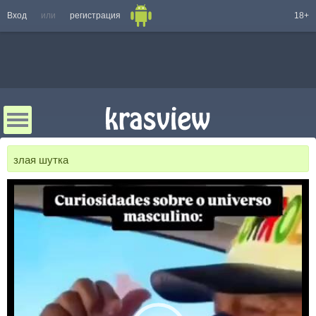
Вход
или
регистрация
18+
злая шутка