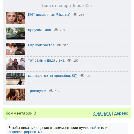
Еще от автора Toos
2035
КИТ делает так !!! (маты)
215
проучил типа
259
бар контрастов
325
тот самый Дядя Лёха
157
мастерство не пропьёшь 8)))
192
трясогузки
162
Комментарии
3
с начала
|
дерево
Чтобы писать и оценивать комментарии нужно
войти
или
зарегистрироваться