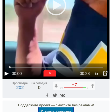
1x
00:00
00:28
6
Просмотры
За сегодня
−7
202
0
10
3
Поддержите проект — смотрите без рекламы!
Отключить рекламу