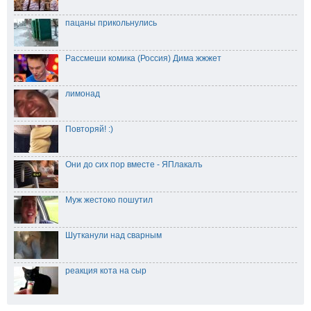
пацаны прикольнулись
Рассмеши комика (Россия) Дима жжжет
лимонад
Повторяй! :)
Они до сих пор вместе - ЯПлакалъ
Муж жестоко пошутил
Шутканули над сварным
реакция кота на сыр