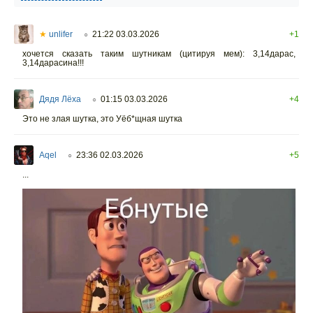
★
unlifer
21:22 03.03.2026
+1
○
хочется сказать таким шутникам (цитируя мем): 3,14дарас,
3,14дарасина!!!
Дядя Лёха
01:15 03.03.2026
+4
○
Это не злая шутка, это Уёб*щная шутка
Aqel
23:36 02.03.2026
+5
○
...