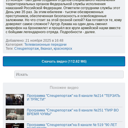
13 ноября - был День создания отделов специального назначения
территориальных органов Федеральной службы исполнения
наказаний Российской Федерации. Отметили сотрудники службы этот
День уже 35 раз. За этим юбилеем - тысячи обезвреженных
преступников, обеспеченная безопасность и освобожденные
заложники. Но что стоит за этой грозной силой? Как готовятся те, кому
доверяют самое сложное? Артур Лукава на один день сменил
микрофон на бронежилет и прошёл все круги армейской науки вместе
с бойцами легендарного отряда. Подробности - далее.
Добавлено: 21 ноября 2025 в 16:48
Категория:
Телевизионные передачи
Теги:
Спецрепортаж
,
8канал
,
красноярск
Скачать видео (112.62 Мб)
Похожее видео
Программа "Спецрепортаж" на 8 канале №214 "ТЕРЗАТЬ
И ТРЯСТИ"
Программа "Спецрепортаж" на 8 канале №251 "ПИР ВО
ВРЕМЯ ЧУМЫ"
Программа "Спецрепортаж"на 8 канале № 519 "90 ЛЕТ