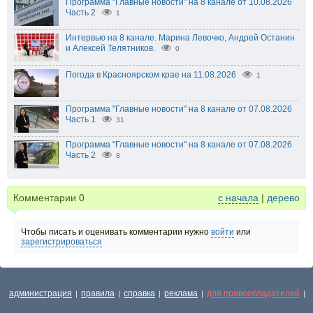
Программа "Главные новости" на 8 канале от 10.08.2026
Часть 2
1
Интервью на 8 канале. Марина Левочко, Андрей Останин
и Алексей Телятников.
0
Погода в Красноярском крае на 11.08.2026
1
Программа "Главные новости" на 8 канале от 07.08.2026
Часть 1
31
Программа "Главные новости" на 8 канале от 07.08.2026
Часть 2
8
Комментарии
0
с начала
|
дерево
Чтобы писать и оценивать комментарии нужно
войти
или
зарегистрироваться
администрация
правила
справка
реклама
для правообладателей
|
|
|
|
|