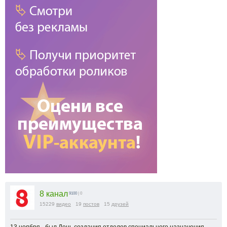
8 канал
9100
| 0
15229
видео
19
постов
15
друзей