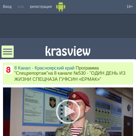
Вход
или
регистрация
18+
8 Канал - Красноярский край
Программа
"Спецрепортаж"на 8 канале №530 - "ОДИН ДЕНЬ ИЗ
ЖИЗНИ СПЕЦНАЗА ГУФСИН «ЕРМАК»"