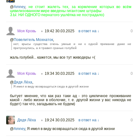
@
Amney
,
не стоит жалеть тех, за кормление которых во всём
цивилизованном мире введены гигантские штрафы
З.Ы. НИ ОДНОГО пернатого ушлёпка не пострадало)
Моя Кровь
19:42 30.03.2025
в ответ на ↓
0
○
@
Повелитель Мохнаток
,
нет, крысы существа очень умные и ни к одной приманке даже не
притронулись, а я травил сраных голубей
жаль голубей... кажется, мы все тут живодеры =(
Моя Кровь
19:34 30.03.2025
в ответ на ↓
0
○
@
Дядя Лёха
,
Я имел в виду возвращаться сюда в другой жизни
бытует мнение, что как раз таки ад - это цикличное проживание
какой - либо жизни в оболочке, т. е. другой жизни у вас никогда не
будет) так что, загадывать не будем)
Дядя Лёха
19:24 30.03.2025
в ответ на ↓
0
○
@
Amney
,
Я имел в виду возвращаться сюда в другой жизни