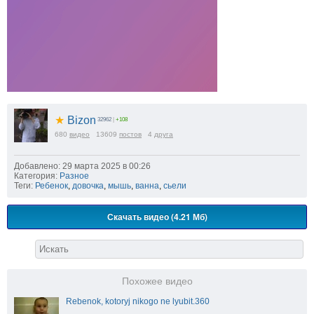
★
Bizon
32962
|
+108
680
видео
13609
постов
4
друга
Добавлено: 29 марта 2025 в 00:26
Категория:
Разное
Теги:
Ребенок
,
довочка
,
мышь
,
ванна
,
сьели
Скачать видео (4.21 Мб)
Похожее видео
Rebenok, kotoryj nikogo ne lyubit.360