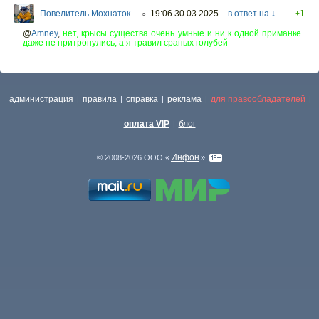
Повелитель Мохнаток
19:06 30.03.2025
в ответ на ↓
+1
○
@
Amney
,
нет, крысы существа очень умные и ни к одной приманке
даже не притронулись, а я травил сраных голубей
администрация
правила
справка
реклама
для правообладателей
|
|
|
|
|
оплата VIP
блог
|
Инфон
© 2008-2026 ООО «
»