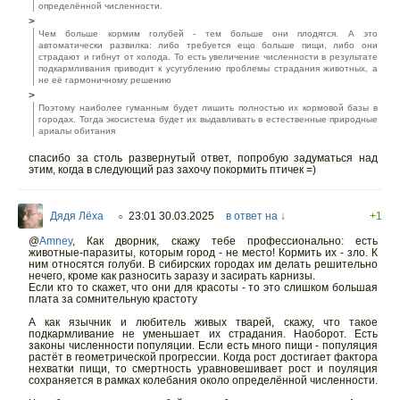
определённой численности.
>
Чем больше кормим голубей - тем больше они плодятся. А это
автоматически развилка: либо требуется ещо больше пищи, либо они
страдают и гибнут от холода. То есть увеличение численности в результате
подкармливания приводит к усугублению проблемы страдания животных, а
не её гармоничному решению
>
Поэтому наиболее гуманным будет лишить полностью их кормовой базы в
городах. Тогда экосистема будет их выдавливать в естественные природные
ариалы обитания
спасибо за столь развернутый ответ, попробую задуматься над
этим, когда в следующий раз захочу покормить птичек =)
Дядя Лёха
23:01 30.03.2025
в ответ на ↓
+1
○
@
Amney
,
Как дворник, скажу тебе профессионально: есть
животные-паразиты, которым город - не место! Кормить их - зло. К
ним относятся голуби. В сибирских городах им делать решительно
нечего, кроме как разносить заразу и засирать карнизы.
Если кто то скажет, что они для красоты - то это слишком большая
плата за сомнительную крастоту
А как язычник и любитель живых тварей, скажу, что такое
подкармливание не уменьшает их страдания. Наоборот. Есть
законы численности популяции. Если есть много пищи - популяция
растёт в геометрической прогрессии. Когда рост достигает фактора
нехватки пищи, то смертность уравновешивает рост и поуляция
сохраняется в рамках колебания около определённой численности.