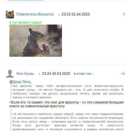
Повелитель Мохнаток
23:21 01.04.2025
0
○
я тут воначо нарыл
Моя Кровь
23:24 30.03.2025
в ответ на ↓
+1
○
@
Дядя Лёха
,
Как дворник, скажу тебе профессионально: есть животные-паразиты,
которым город - не место! Кормить их - зло. К ним относятся голуби. В
сибирских городах им делать решительно нечего, кроме как разносить
заразу и засирать карнизы.
>Если кто то скажет, что они для красоты - то это слишком большая
плата за сомнительную крастоту
>А как язычник и любитель живых тварей, скажу, что такое подкармливание
не уменьшает их страдания. Наоборот. Есть законы численности популяции.
Если есть много пищи - популяция растёт в геометрической прогрессии.
Когда рост достигает фактора нехватки пищи, то смертность
уравновешивает рост и поуляция сохраняется в рамках колебания около