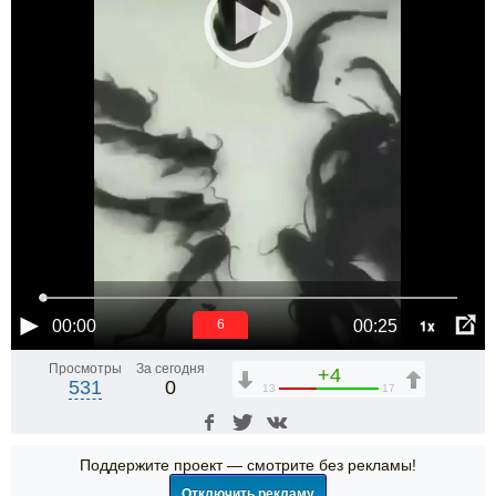
1x
00:00
00:25
6
Просмотры
За сегодня
+4
531
0
13
17
Поддержите проект — смотрите без рекламы!
Отключить рекламу