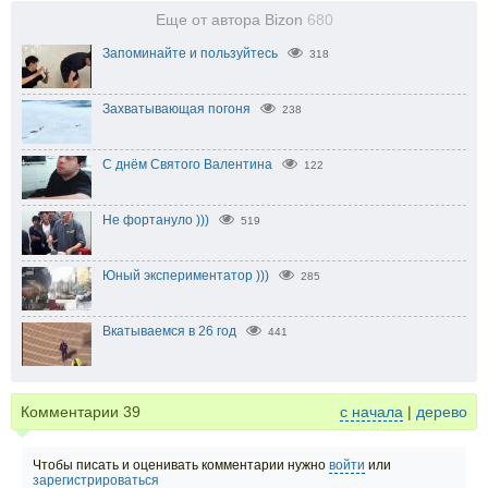
Еще от автора Bizon
680
Запоминайте и пользуйтесь
318
Захватывающая погоня
238
С днём Святого Валентина
122
Не фортануло )))
519
Юный экспериментатор )))
285
Вкатываемся в 26 год
441
Комментарии
39
с начала
|
дерево
Чтобы писать и оценивать комментарии нужно
войти
или
зарегистрироваться