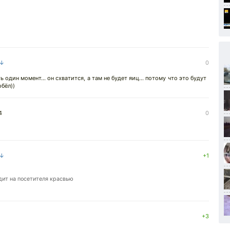
 ↓
0
один момент... он схватится, а там не будет яиц... потому что это будут
обёл))
4
0
 ↓
+1
дит на посетителя красвью
+3