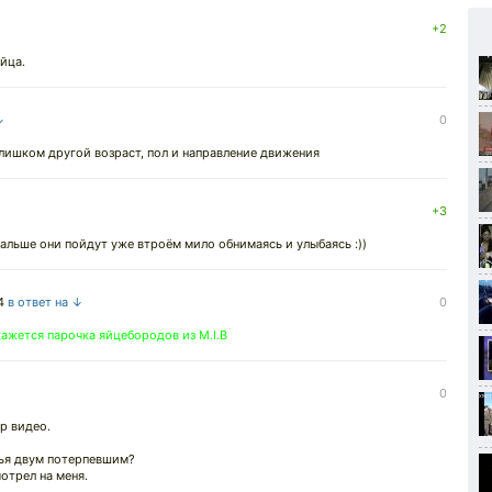
+2
йца.
↓
0
слишком другой возраст, пол и направление движения
+3
 Дальше они пойдут уже втроём мило обнимаясь и улыбаясь :))
4
в ответ на ↓
0
окажется парочка яйцебородов из M.I.B
0
р видео.
чья двум потерпевшим?
отрел на меня.