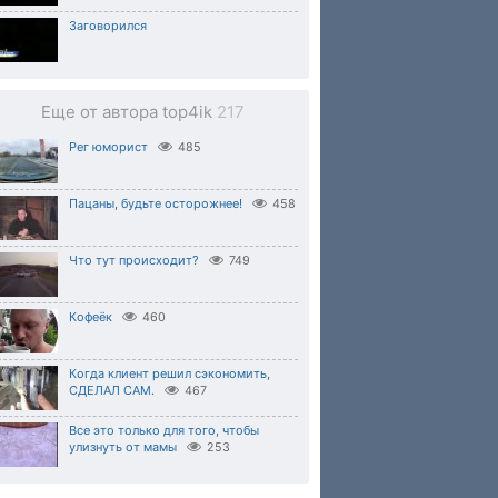
Заговорился
Еще от автора top4ik
217
Рег юморист
485
Пацаны, будьте осторожнее!
458
Что тут происходит?
749
Кофеёк
460
Когда клиент решил сэкономить,
СДЕЛАЛ САМ.
467
Все это только для того, чтобы
улизнуть от мамы
253