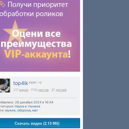
top4ik
4309
|
+2
217
видео
1710
постов
37
друзей
бавлено: 28 декабря 2024 в 16:44
тегория:
Наука и техника
ги:
мужик
,
оборона
,
мат
Скачать видео (2.13 Мб)