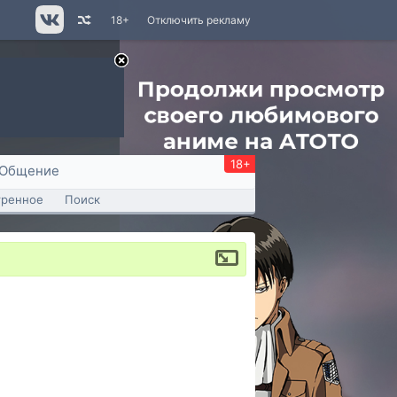
18+
Отключить рекламу
18+
Общение
тренное
Поиск