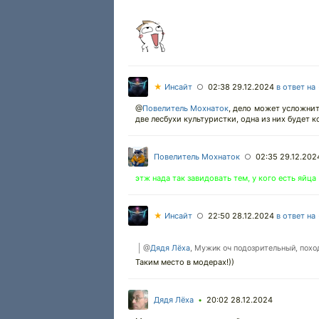
★
Инсайт
02:38 29.12.2024
в ответ на
○
@
Повелитель Мохнаток
,
дело может усложнить 
две лесбухи культуристки, одна из них будет к
Повелитель Мохнаток
02:35 29.12.202
○
этж нада так завидовать тем, у кого есть яйца
★
Инсайт
22:50 28.12.2024
в ответ на
○
@
Дядя Лёха
, Мужик оч подозрительный, похо
Таким место в модерах!))
Дядя Лёха
20:02 28.12.2024
•