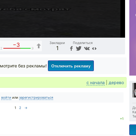
Закладки
Поделиться
−3
1
12
9
Отключить рекламу
мотрите без рекламы!
с начала
|
дерево
о
войти
или
зарегистрироваться
1
2
→
До
Ка
Те
+1