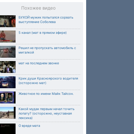
Похожее видео
БУХОЙ мужик попытался сорвать
выступление Соболева
5 канал (мат в прямом эфире)
Решил не пропускать автомобиль с
мигалкой
мат на последнем звонке
Крик души Красноярского водителя
(осторожно мат)
Животное по имени Майк Тайсон.
Какой мудак первым начал точить
лопату? (осторожно, неуставная
лексика)
О вреде мата