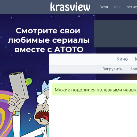
Вход
или
реги
Кино
Загрузить
Нов
Мужик поделился полезными навыка