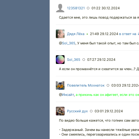
123581321
01:22 30.12.2024
○
Сдается мне, это лишь повод подержаться за я
Дядя Лёха
21:49 29.12.2024
в ответ на 
•
@
Sol_365
,
У меня был такой опыт, но там был 
Sol_365
07:27 29.12.2024
○
А если он промахнётся и схватится за член...?
Повелитель Мохнаток
03:03 29.12.202
○
@
Инсайт
,
а прикинь как он афигеет, если это 
Русский дух
03:01 29.12.2024
○
По видео больше кажется, что гопник сам авто
- Задержаный. Зачем вы нанесли тяжёлые уве
- Они смеялись, переговаривались и один посм