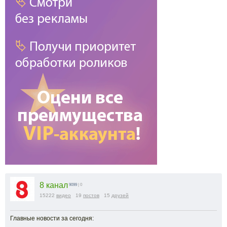
8 канал
9099
| 0
15222
видео
19
постов
15
друзей
Главные новости за сегодня: