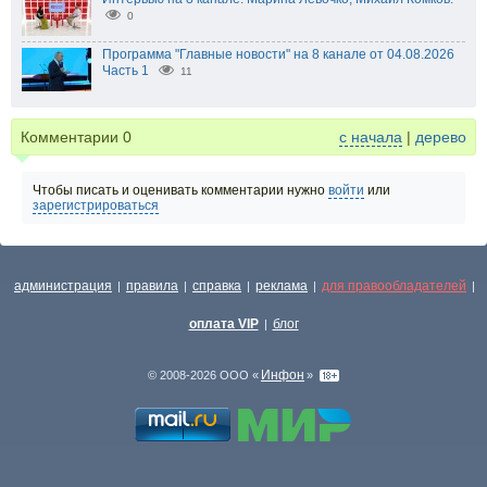
0
Программа "Главные новости" на 8 канале от 04.08.2026
Часть 1
11
Комментарии
0
с начала
|
дерево
Чтобы писать и оценивать комментарии нужно
войти
или
зарегистрироваться
администрация
правила
справка
реклама
для правообладателей
|
|
|
|
|
оплата VIP
блог
|
Инфон
© 2008-2026 ООО «
»