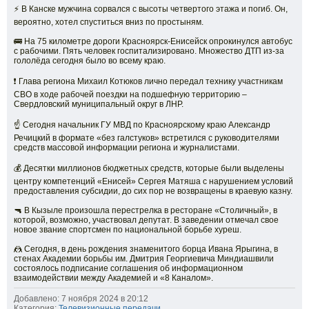
⚡️ В Канске мужчина сорвался с высоты четвертого этажа и погиб. Он,
вероятно, хотел спуститься вниз по простыням.
🚌 На 75 километре дороги Красноярск-Енисейск опрокинулся автобус
с рабочими. Пять человек госпитализировано. Множество ДТП из-за
гололёда сегодня было во всему краю.
❗️ Глава региона Михаил Котюков лично передал технику участникам
СВО в ходе рабочей поездки на подшефную территорию –
Свердловский муниципальный округ в ЛНР.
☝️ Сегодня начальник ГУ МВД по Красноярскому краю Александр
Речицкий в формате «без галстуков» встретился с руководителями
средств массовой информации региона и журналистами.
💰 Десятки миллионов бюджетных средств, которые были выделены
центру компетенций «Енисей» Сергея Матяша с нарушением условий
предоставления субсидии, до сих пор не возвращены в краевую казну.
🔫 В Кызыле произошла перестрелка в ресторане «Столичный», в
которой, возможно, участвовал депутат. В заведении отмечал свое
новое звание спортсмен по национальной борьбе хуреш.
🤼 Сегодня, в день рождения знаменитого борца Ивана Ярыгина, в
стенах Академии борьбы им. Дмитрия Георгиевича Миндиашвили
состоялось подписание соглашения об информационном
взаимодействии между Академией и «8 Каналом».
Добавлено: 7 ноября 2024 в 20:12
Категория:
Телевизионные передачи