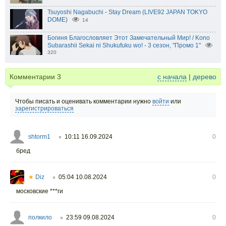
Tsuyoshi Nagabuchi - Stay Dream (LIVE92 JAPAN TOKYO
DOME)
14
Богиня Благословляет Этот Замечательный Мир! / Kono
Subarashii Sekai ni Shukufuku wo! - 3 сезон, "Промо 1"
320
Комментарии
3
с начала
|
дерево
Чтобы писать и оценивать комментарии нужно
войти
или
зарегистрироваться
shtorm1
10:11 16.09.2024
0
○
бред
★
Diz
05:04 10.08.2024
0
○
московские ***ги
полкило
23:59 09.08.2024
0
○