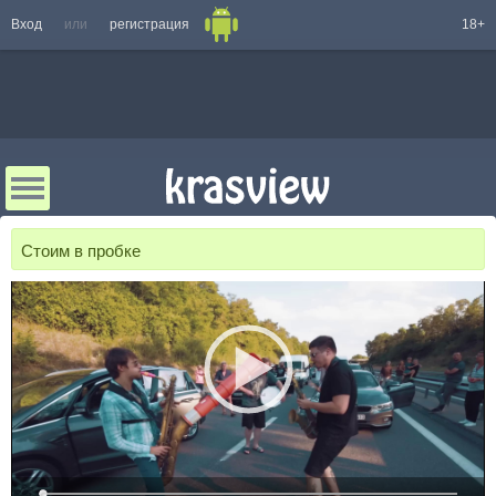
Вход
или
регистрация
18+
Стоим в пробке