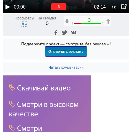
1x
00:00
02:14
6
Просмотры
За сегодня
+3
96
0
3
6
Поддержите проект — смотрите без рекламы!
Отключить рекламу
Читать комментарии