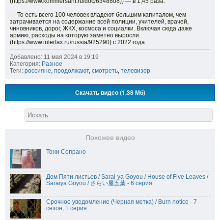
(https://www.kommersant.ru/doc/6348808)) — в 1,45 раза.
— То есть всего 100 человек владеют большим капиталом, чем
затрачивается на содержание всей полиции, учителей, врачей,
чиновников, дорог, ЖКХ, космоса и социалки. Включая сюда даже
армию, расходы на которую заметно выросли
(https://www.interfax.ru/russia/925290) с 2022 года.
Добавлено: 11 мая 2024 в 19:19
Категория:
Разное
Теги:
россияне
,
продолжают
,
смотреть
,
телевизор
Скачать видео (1.38 Мб)
Похожее видео
Тони Сопрано
Дом Пяти листьев / Sarai-ya Goyou / House of Five Leaves /
Saraiya Goyou / さらい屋五葉 - 6 серия
Срочное уведомление (Черная метка) / Burn notice - 7
сезон, 1 серия