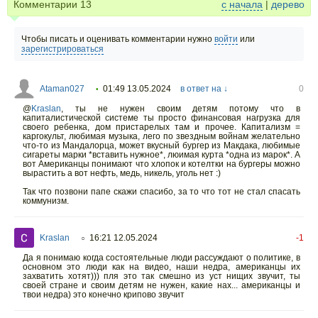
Комментарии
13
с начала
|
дерево
Чтобы писать и оценивать комментарии нужно
войти
или
зарегистрироваться
Ataman027
01:49 13.05.2024
в ответ на ↓
0
•
@
Kraslan
, ты не нужен своим детям потому что в
капиталистической системе ты просто финансовая нагрузка для
своего ребенка, дом пристарелых там и прочее. Капитализм =
каргокульт, любимая музыка, лего по звездным войнам желательно
что-то из Мандалорца, может вкусный бургер из Макдака, любимые
сигареты марки *вставить нужное*, люимая курта *одна из марок*. А
вот Американцы понимают что хлопок и котелтки на бургеры можно
вырастить а вот нефть, медь, никель, уголь нет :)
Так что позвони папе скажи спасибо, за то что тот не стал спасать
коммунизм.
Kraslan
16:21 12.05.2024
-1
○
Да я понимаю когда состоятельные люди рассуждают о политике, в
основном это люди как на видео, наши недра, американцы их
захватить хотят))) пля это так смешно из уст нищих звучит, ты
своей стране и своим детям не нужен, какие нах... американцы и
твои недра) это конечно крипово звучит