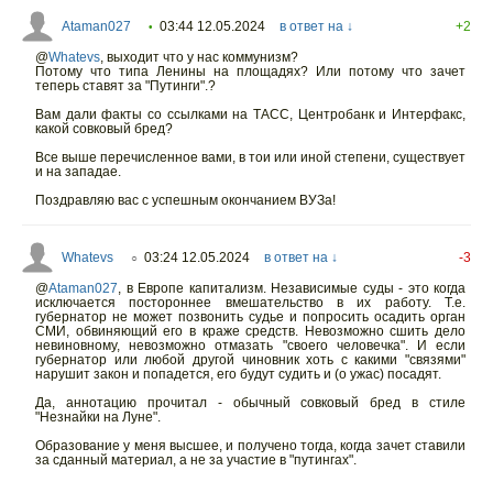
Ataman027
03:44 12.05.2024
в ответ на ↓
+2
•
@
Whatevs
,
выходит что у нас коммунизм?
Потому что типа Ленины на площадях? Или потому что зачет
теперь ставят за "Путинги".?
Вам дали факты со ссылками на ТАСС, Центробанк и Интерфакс,
какой совковый бред?
Все выше перечисленное вами, в тои или иной степени, существует
и на западае.
Поздравляю вас с успешным окончанием ВУЗа!
Whatevs
03:24 12.05.2024
в ответ на ↓
-3
○
@
Ataman027
,
в Европе капитализм. Независимые суды - это когда
исключается постороннее вмешательство в их работу. Т.е.
губернатор не может позвонить судье и попросить осадить орган
СМИ, обвиняющий его в краже средств. Невозможно сшить дело
невиновному, невозможно отмазать "своего человечка". И если
губернатор или любой другой чиновник хоть с какими "связями"
нарушит закон и попадется, его будут судить и (о ужас) посадят.
Да, аннотацию прочитал - обычный совковый бред в стиле
"Незнайки на Луне".
Образование у меня высшее, и получено тогда, когда зачет ставили
за сданный материал, а не за участие в "путингах".