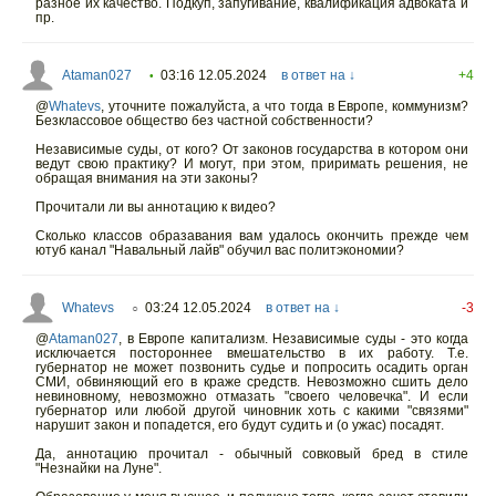
разное их качество. Подкуп, запугивание, квалификация адвоката и
пр.
Ataman027
03:16 12.05.2024
в ответ на ↓
+4
•
@
Whatevs
,
уточните пожалуйста, а что тогда в Европе, коммунизм?
Безклассовое общество без частной собственности?
Независимые суды, от кого? От законов государства в котором они
ведут свою практику? И могут, при этом, приримать решения, не
обращая внимания на эти законы?
Прочитали ли вы аннотацию к видео?
Сколько классов образавания вам удалось окончить прежде чем
ютуб канал "Навальный лайв" обучил вас политэкономии?
Whatevs
03:24 12.05.2024
в ответ на ↓
-3
○
@
Ataman027
,
в Европе капитализм. Независимые суды - это когда
исключается постороннее вмешательство в их работу. Т.е.
губернатор не может позвонить судье и попросить осадить орган
СМИ, обвиняющий его в краже средств. Невозможно сшить дело
невиновному, невозможно отмазать "своего человечка". И если
губернатор или любой другой чиновник хоть с какими "связями"
нарушит закон и попадется, его будут судить и (о ужас) посадят.
Да, аннотацию прочитал - обычный совковый бред в стиле
"Незнайки на Луне".