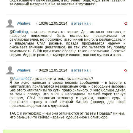
Образование у меня высшее, и получено тогда, когда зачет ставили
за сданный материал, а не за участие в "путингах".
Whatevs
10:06 12.05.2024
в ответ на ↓
-2
○
@
Drottning
,
они независимы от власти. Да, там своя повестка, и
наверное невозможно быть полностью независимым от
рекламодателей, но посколько источников много, а рекламодатели
и владельцы СМИ разные, правда прорывается наружу и
оказывает влияние (негативное) на тех, кто пытается эту правду
замалчивать. В РФ путинского образца такое невозможно. Богатые
воруют, бедные роются в мусоре и славят главного жулика и вора.
Whatevs
04:29 12.05.2024
в ответ на ↓
-5
○
@
Ataman027
,
чукча не читатель, чукча писатель?
Я же ясно написал в своем первом сообщении - в Европе к
капитализму прилагаются независимые суды и свободные выборы.
Без этого капитализм по сути право сильного. У кого больше денег,
за тем и правда. Что в РФ и наблюдаем. Мелкий хорек тяпнул
газпром, СМИ, заплатил человеку с ружьем, подмял суды и
превратил страну в свой личный бизнес (правда, для этого
пришлось поделиться с друзьями).
ТАСС и интерфакс - чем они отличаются от газеты Правда? Ничем.
Что раньше, что сейчас - вранье, одобренное Политбюро.