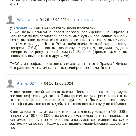
чая )
Whatevs
04:29 12.05.2024
в ответ на ↓
-5
○
@
Ataman027
,
чукча не читатель, чукча писатель?
Я же ясно написал в своем первом сообщении - в Европе к
капитализму прилагаются независимые суды и свободные выборы.
Без этого капитализм по сути право сильного. У кого больше денег,
за тем и правда. Что в РФ и наблюдаем. Мелкий хорек тяпнул
газпром, СМИ, заплатил человеку с ружьем, подмял суды и
превратил страну в свой личный бизнес (правда, для этого
пришлось поделиться с друзьями).
ТАСС и интерфакс - чем они отличаются от газеты Правда? Ничем.
Что раньше, что сейчас - вранье, одобренное Политбюро.
Ataman027
04:10 12.05.2024
+5
•
У нас ровно такой же капитализм. Никто не попал в тюрьму за
розлив нефтепродуктов на Таймырском полуострове и никто не
ответил за розлив нефти и в округе Керн. Дали денежек в виде
штрафа и дальше копать добывать, пока опять за руку не поймают.
Капитализм это система при которой человек у которого 100 000 р
на счету и 100 000 000 р на счету, в суде имеют разные шансы так
как имеют различное количество инструментов влияния на суд и
разное их качество. Подкуп, запугивание, квалификация адвоката и
пр.