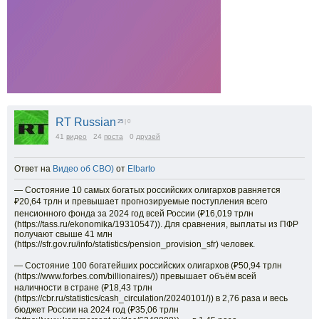
RT Russian
25
| 0
41
видео
24
поста
0
друзей
Ответ на
Видео об СВО)
от
Elbarto
— Состояние 10 самых богатых российских олигархов равняется
₽20,64 трлн и превышает прогнозируемые поступления всего
пенсионного фонда за 2024 год всей России (₽16,019 трлн
(https://tass.ru/ekonomika/19310547)). Для сравнения, выплаты из ПФР
получают свыше 41 млн
(https://sfr.gov.ru/info/statistics/pension_provision_sfr) человек.
— Состояние 100 богатейших российских олигархов (₽50,94 трлн
(https://www.forbes.com/billionaires/)) превышает объём всей
наличности в стране (₽18,43 трлн
(https://cbr.ru/statistics/cash_circulation/20240101/)) в 2,76 раза и весь
бюджет России на 2024 год (₽35,06 трлн