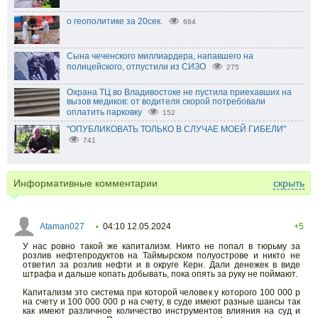
о геополитике за 20сек.
684
Сына чеченского миллиардера, напавшего на
полицейского, отпустили из СИЗО
275
Охрана ТЦ во Владивостоке не пустила приехавших на
вызов медиков: от водителя скорой потребовали
оплатить парковку
152
"ОПУБЛИКОВАТЬ ТОЛЬКО В СЛУЧАЕ МОЕЙ ГИБЕЛИ"
741
Информативные комментарии
скрыть
Ataman027
04:10 12.05.2024
+5
•
У нас ровно такой же капитализм. Никто не попал в тюрьму за
розлив нефтепродуктов на Таймырском полуострове и никто не
ответил за розлив нефти и в округе Керн. Дали денежек в виде
штрафа и дальше копать добывать, пока опять за руку не поймают.
Капитализм это система при которой человек у которого 100 000 р
на счету и 100 000 000 р на счету, в суде имеют разные шансы так
как имеют различное количество инструментов влияния на суд и