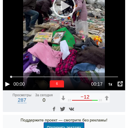
1x
00:00
00:17
6
Просмотры
За сегодня
−12
287
0
22
10
Поддержите проект — смотрите без рекламы!
Отключить рекламу