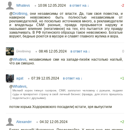
Whatevs
10:06 12.05.2024
в ответ на ↓
-2
○
@
Drottning
,
они независимы от власти. Да, там своя повестка, и
наверное невозможно быть полностью независимым от
рекламодателей, но посколько источников много, а рекламодатели
и владельцы СМИ разные, правда прорывается наружу и
оказывает влияние (негативное) на тех, кто пытается эту правду
замалчивать. В РФ путинского образца такое невозможно. Богатые
воруют, бедные роются в мусоре и славят главного жулика и вора.
Drottning
08:46 12.05.2024
в ответ на ↓
0
○
@
Whatevs
,
независимые сми на западе-пизёж настолько наглый,
что аж смешно.
agat
07:39 12.05.2024
в ответ на ↓
+1
○
@
Whatevs
,
Мелкий хорек тяпнул газпром, СМИ, заплатил человеку с ружьем, подмял
суды и превратил страну в свой личный бизнес (правда, для этого пришлось
поделиться с друзьями).
потом хорька Ходорковского посадили) кстати, зря выпустили
Alexandrr
04:32 12.05.2024
+2
○
Битва мнений! Интересно. Продолжайте. У меня еще две кружки