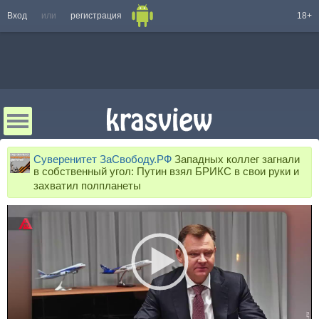
Вход
или
регистрация
18+
Суверенитет ЗаСвободу.РФ
Западных коллег загнали
в собственный угол: Путин взял БРИКС в свои руки и
захватил полпланеты