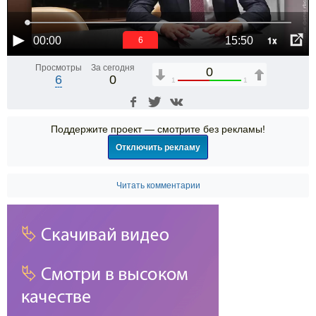
1x
00:00
15:50
6
Просмотры
За сегодня
0
6
0
1
1
Поддержите проект — смотрите без рекламы!
Отключить рекламу
Читать комментарии