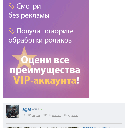
agat
25482
|
+5
15612
видео
20106
постов
45
друзей