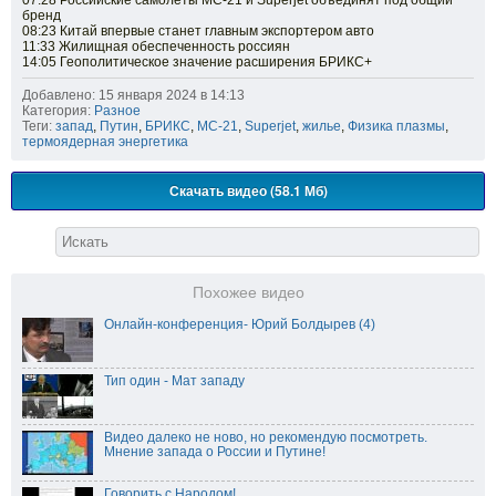
07:28 Российские самолеты МС-21 и Superjet объединят под общий
бренд
08:23 Китай впервые станет главным экспортером авто
11:33 Жилищная обеспеченность россиян
14:05 Геополитическое значение расширения БРИКС+
Добавлено: 15 января 2024 в 14:13
Категория:
Разное
Теги:
запад
,
Путин
,
БРИКС
,
МС-21
,
Superjet
,
жилье
,
Физика плазмы
,
термоядерная энергетика
Скачать видео (58.1 Мб)
Похожее видео
Онлайн-конференция- Юрий Болдырев (4)
Тип один - Мат западу
Видео далеко не ново, но рекомендую посмотреть.
Мнение запада о России и Путине!
Говорить с Народом!