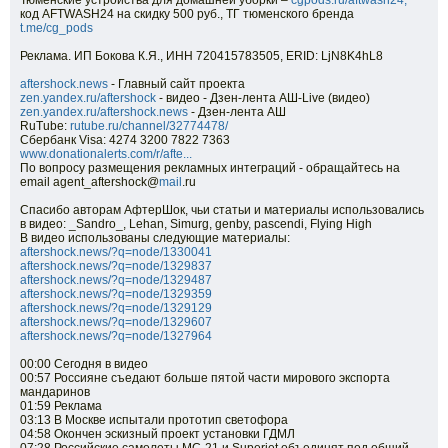
Тюменские устройства для домашней уборки –
cgpods.ru/aftwash24,
код AFTWASH24 на скидку 500 руб., ТГ тюменского бренда
t.me/cg_pods
Реклама. ИП Бокова К.Я., ИНН 720415783505, ERID: LjN8K4hL8
aftershock.news
- Главный сайт проекта
zen.yandex.ru/aftershock
- видео - Дзен-лента АШ-Live (видео)
zen.yandex.ru/aftershock.news
- Дзен-лента АШ
RuTube:
rutube.ru/channel/32774478/
Сбербанк Visa: 4274 3200 7822 7363
www.donationalerts.com/r/afte...
По вопросу размещения рекламных интеграций - обращайтесь на
email agent_aftershock@
mail
.ru
Спасибо авторам АфтерШок, чьи статьи и материалы использовались
в видео: _Sandro_, Lehan, Simurg, genby, pascendi, Flying High
В видео использованы следующие материалы:
aftershock.news/?q=node/1330041
aftershock.news/?q=node/1329837
aftershock.news/?q=node/1329487
aftershock.news/?q=node/1329359
aftershock.news/?q=node/1329129
aftershock.news/?q=node/1329607
aftershock.news/?q=node/1327964
00:00 Сегодня в видео
00:57 Россияне съедают больше пятой части мирового экспорта
мандаринов
01:59 Реклама
03:13 В Москве испытали прототип светофора
04:58 Окончен эскизный проект установки ГДМЛ