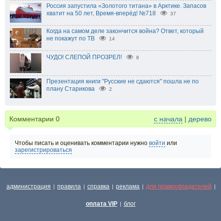
Россия запустила «Золотого титана» в Арктике. Запасов
хватит на 50 лет, Время-вперёд! №718
37
Когда на самом деле закончится война? Ответ, который
не покажут по ТВ
14
ЧУДО! СЛЕПОЙ ПРОЗРЕЛ!
8
Презентация книги "Русские не сдаются" пошла не по
плану Старикова
2
Комментарии
0
с начала
|
дерево
Чтобы писать и оценивать комментарии нужно
войти
или
зарегистрироваться
администрация
правила
справка
реклама
для правообладателей
|
|
|
|
|
оплата VIP
блог
|