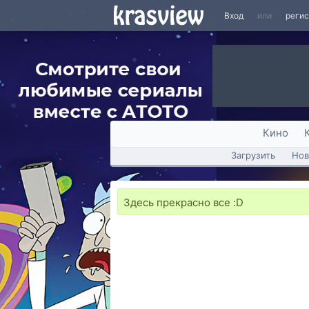
Вход
или
реги
Кино
Загрузить
Нов
Здесь прекрасно все :D