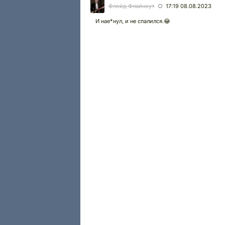
Флойд Флайноут
17:19 08.08.2023
○
И нае*нул, и не спалился.😂