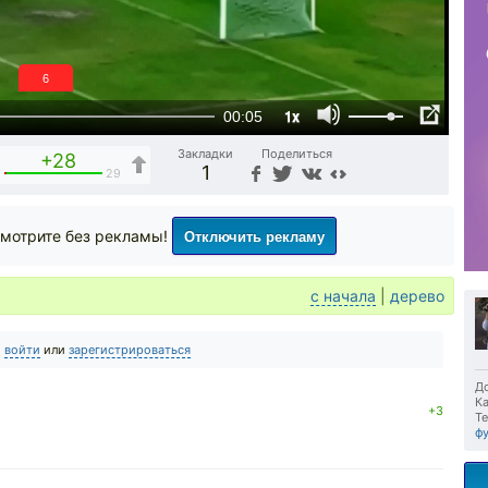
6
1x
00:05
Закладки
Поделиться
+28
1
1
29
Отключить рекламу
мотрите без рекламы!
с начала
|
дерево
о
войти
или
зарегистрироваться
До
Ка
+3
Те
ф