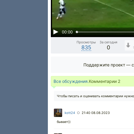
00:00
Просмотры
За сегодня
835
0
Поддержите проект — с
Все обсуждения.
Комментарии
2
Чтобы писать и оценивать комментарии нужн
kott24
21:40 08.08.2023
○
бывает))