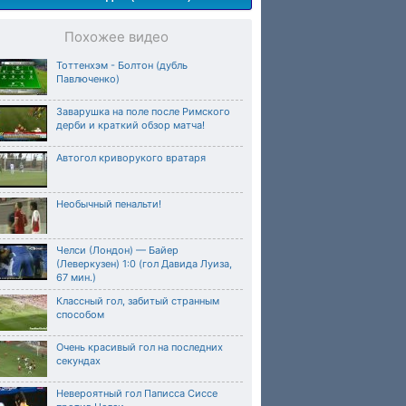
Похожее видео
Тоттенхэм - Болтон (дубль
Павлюченко)
Заварушка на поле после Римского
дерби и краткий обзор матча!
Автогол криворукого вратаря
Необычный пенальти!
Челси (Лондон) — Байер
(Леверкузен) 1:0 (гол Давида Луиза,
67 мин.)
Классный гол, забитый странным
способом
Очень красивый гол на последних
секундах
Невероятный гол Паписса Сиссе