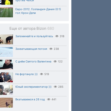
против Челси
Евро-2012. Голландия-Дания (0:1)
гол: Крон-Дели
Еще от автора Bizon
680
Запоминайте и пользуйтесь
318
Захватывающая погоня
238
С днём Святого Валентина
122
Не фортануло )))
519
Юный экспериментатор )))
285
Вкатываемся в 26 год
441