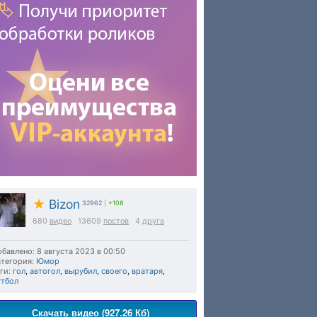
★
Bizon
32962
|
+108
680
видео
13609
постов
4
друга
бавлено: 8 августа 2023 в 00:50
тегория:
Юмор
ги:
гол
,
автогол
,
вырубил
,
своего
,
вратаря
,
утбол
Скачать видео (927.26 Кб)