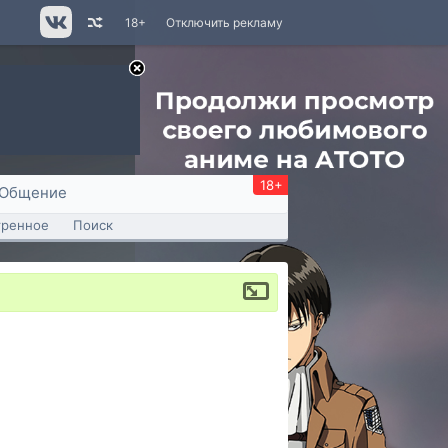
18+
Отключить рекламу
18+
Общение
тренное
Поиск