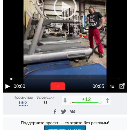
1x
00:00
00:05
6
Просмотры
За сегодня
+12
692
0
2
14
Поддержите проект — смотрите без рекламы!