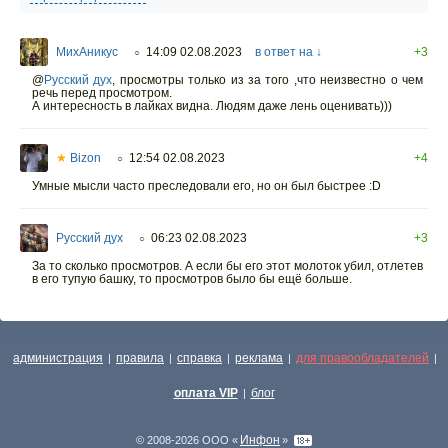
МихАникус
14:09 02.08.2023
в ответ на ↓
+3
○
@
Русский дух
,
просмотры только из за того ,что неизвестно о чем
речь перед просмотром.
А интересность в лайках видна. Людям даже лень оценивать)))
★
Bizon
12:54 02.08.2023
+4
○
Умные мысли часто преследовали его, но он был быстрее :D
Русский дух
06:23 02.08.2023
+3
○
За то сколько просмотров. А если бы его этот молоток убил, отлетев
в его тупую башку, то просмотров было бы ещё больше.
администрация
правила
справка
реклама
для правообладателей
|
|
|
|
|
оплата VIP
блог
|
Инфон
© 2008-2026 ООО «
»