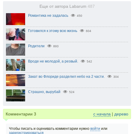
Еще от автора Labarum
487
Романтика не задалась
450
Готовился к этому всю жизнь
604
Родители
893
Вроде не молодой, а резвый.
542
Закат во Флориде разделил небо на 2 части.
304
Страшно, вырубай
524
Комментарии
3
с начала
|
дерево
Чтобы писать и оценивать комментарии нужно
войти
или
зарегистрироваться