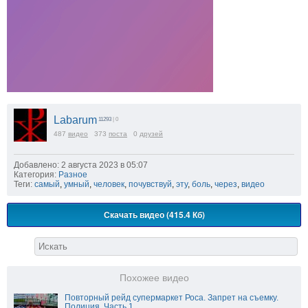
Labarum
11293
| 0
487
видео
373
поста
0
друзей
Добавлено: 2 августа 2023 в 05:07
Категория:
Разное
Теги:
самый
,
умный
,
человек
,
почувствуй
,
эту
,
боль
,
через
,
видео
Скачать видео (415.4 Кб)
Похожее видео
Повторный рейд супермаркет Роса. Запрет на съемку.
Полиция. Часть 1.