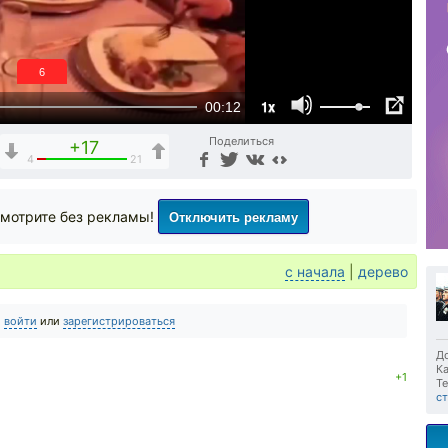
6
1x
00:12
Поделиться
+17
4
21
Отключить рекламу
мотрите без рекламы!
с начала
|
дерево
о
войти
или
зарегистрироваться
До
Ка
+1
Те
с