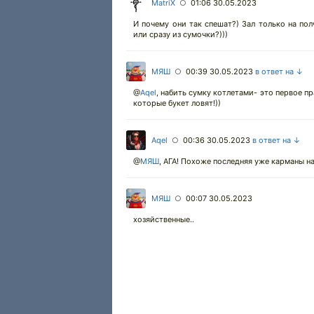
MatriX
01:06 30.05.2023
○
И почему они так спешат?) Зал только на пол
или сразу из сумочки?)))
МЯШ
00:39 30.05.2023
в ответ на ↓
○
@
Aqel
,
набить сумку котлетами- это первое пра
которые букет ловят!))
Aqel
00:36 30.05.2023
в ответ на ↓
○
@
МЯШ
,
АГА! Похоже последняя уже карманы наб
МЯШ
00:07 30.05.2023
○
хозяйственные..