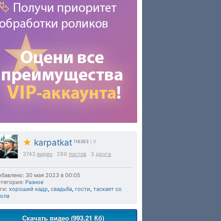
★
karpatkat
116263
| 0
3743
видео
289
постов
3
друга
бавлено: 30 мая 2023 в 00:05
тегория:
Разное
ги:
хороший кадр
,
свадьба
,
гости
,
таскает со
тола
Скачать видео (993.21 Кб)