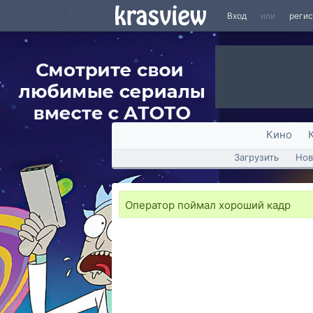
Вход
или
реги
Кино
Загрузить
Нов
Оператор поймал хороший кадр