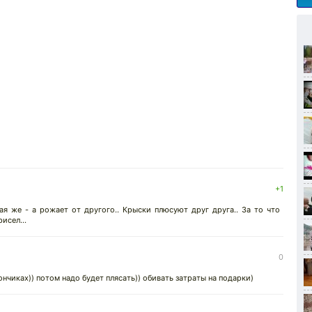
+1
я же - а рожает от другого.. Крыски плюсуют друг друга.. За то что
исел...
0
ончиках)) потом надо будет плясать)) обивать затраты на подарки)