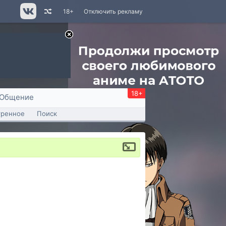
18+
Отключить рекламу
18+
Общение
тренное
Поиск