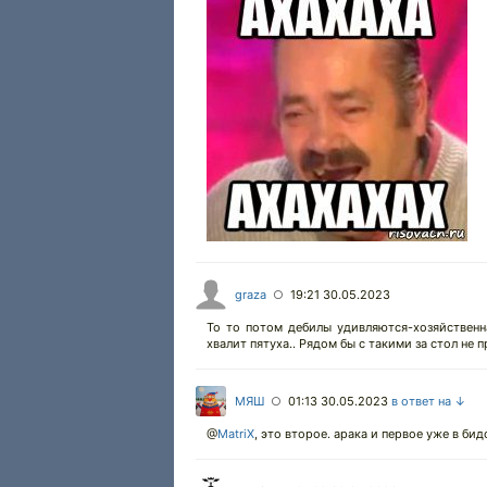
graza
19:21 30.05.2023
○
То то потом дебилы удивляются-хозяйственна
хвалит пятуха.. Рядом бы с такими за стол не пр
МЯШ
01:13 30.05.2023
в ответ на ↓
○
@
MatriX
,
это второе. арака и первое уже в бид