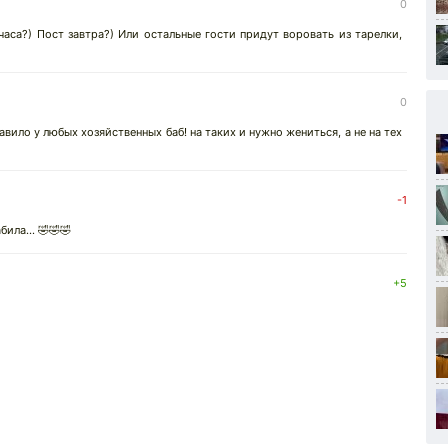
0
часа?) Пост завтра?) Или остальные гости придут воровать из тарелки,
0
вило у любых хозяйственных баб! на таких и нужно жениться, а не на тех
-1
ила... 🤣🤣🤣
+5