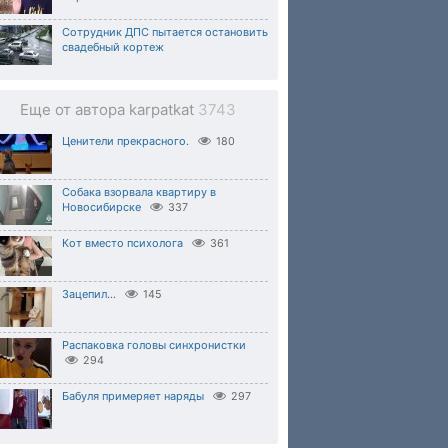
Сотрудник ДПС пытается остановить
свадебный кортеж
Еще от автора karpatkat
3743
Ценители прекрасного.
180
Собака взорвала квартиру в
Новосибирске
337
Кот вместо психолога
361
Зацепил...
145
Распаковка головы синхронистки
294
Бабуля примеряет наряды
297