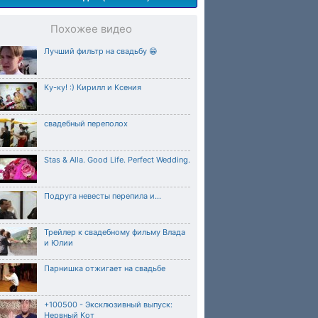
Похожее видео
Лучший фильтр на свадьбу 😁
Ку-ку! :) Кирилл и Ксения
свадебный переполох
Stas & Alla. Good Life. Perfect Wedding.
Подруга невесты перепила и...
Трейлер к свадебному фильму Влада
и Юлии
Парнишка отжигает на свадьбе
+100500 - Эксклюзивный выпуск:
Нервный Кот