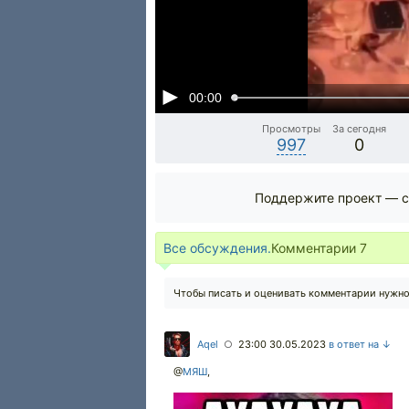
00:00
Просмотры
За сегодня
997
0
Поддержите проект — с
Все обсуждения.
Комментарии
7
Чтобы писать и оценивать комментарии нужн
Aqel
23:00 30.05.2023
в ответ на ↓
○
@
МЯШ
,