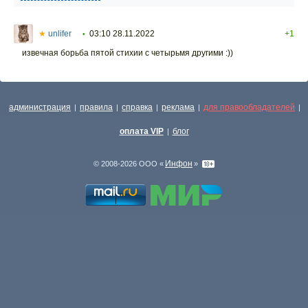
★
unlifer
03:10 28.11.2022
+1
•
извечная борьба пятой стихии с четырьмя другими :))
администрация
правила
справка
реклама
для правообладателей
|
|
|
|
|
оплата VIP
блог
|
Инфон
© 2008-2026 ООО «
»