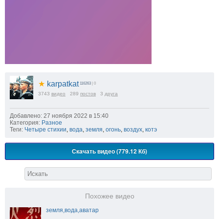
★
karpatkat
116263
| 0
3743
видео
289
постов
3
друга
Добавлено: 27 ноября 2022 в 15:40
Категория:
Разное
Теги:
Четыре стихии
,
вода
,
земля
,
огонь
,
воздух
,
котэ
Скачать видео (779.12 Кб)
Похожее видео
земля,вода,аватар