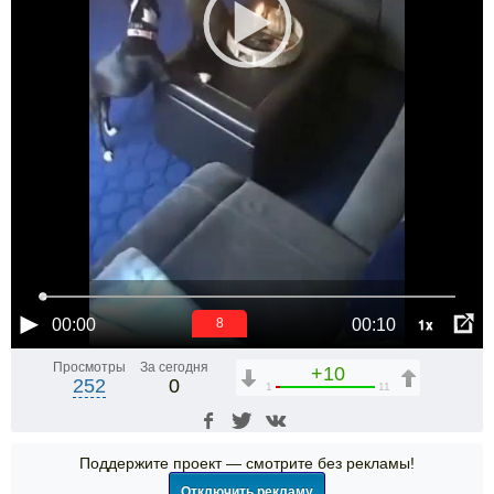
1x
00:00
00:10
7
Просмотры
За сегодня
+10
252
0
1
11
Поддержите проект — смотрите без рекламы!
Отключить рекламу