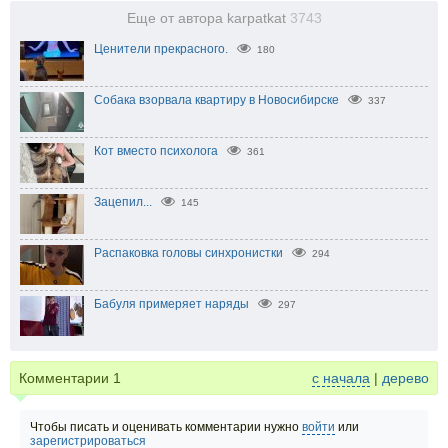
Еще от автора karpatkat
3743
Ценители прекрасного.
180
Собака взорвала квартиру в Новосибирске
337
Кот вместо психолога
361
Зацепил...
145
Распаковка головы синхронистки
294
Бабуля примеряет наряды
297
Комментарии
1
с начала
|
дерево
Чтобы писать и оценивать комментарии нужно
войти
или
зарегистрироваться