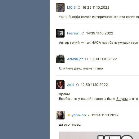
MCiS
16:25 11.10.2022
○
так и былр)а самое интеречное что эта капля в
Fearawl
14:39 11.10.2022
○
Автор гений — так НАСА нае#бать умудриться 
АльфаДог
13:30 11.10.2022
○
Слияние двух планет типо
Aqel
12:50 11.10.2022
○
Хрень!
Вообще то у нашей планеты было
3 луны
, а эт
★
yoho-ho
12:24 11.10.2022
•
да это писец