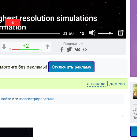
6
1x
01:50
Поделиться
+2
3
5
Отключить рекламу
мотрите без рекламы!
с начала
|
дерево
о
войти
или
зарегистрироваться
До
Ка
0
Те