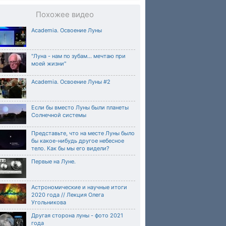
Похожее видео
Academia. Освоение Луны
"Луна - нам по зубам... мечтаю при
моей жизни"
Academia. Освоение Луны #2
Если бы вместо Луны были планеты
Солнечной системы
Представьте, что на месте Луны было
бы какое-нибудь другое небесное
тело. Как бы мы его видели?
Первые на Луне.
Астрономические и научные итоги
2020 года // Лекция Олега
Угольникова
Другая сторона луны - фото 2021
года