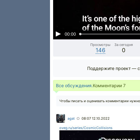
00:00
Просмотры
За сегодня
146
0
Поддержите проект — с
Все обсуждения.
Комментарии
7
Чтобы писать и оценивать комментарии нужн
agat
08:07 12.10.2022
○
oveg.ru/series/CosmicCollisions