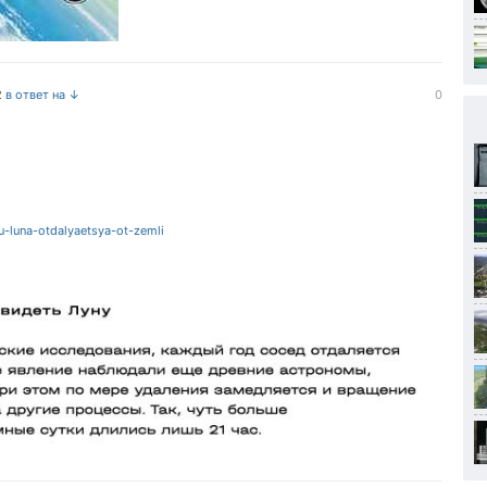
2
в ответ на ↓
0
-luna-otdalyaetsya-ot-zemli