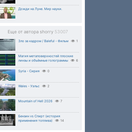
Дожди на Луне. Мир науки.
Еще от автора shorry
53007
Зло за кадром / Baleful - Фильм
1
Магия метаповерхностей плоские
линзы и объёмные голограммы
6
Syria - Сирия
0
Wales - Уэльс
2
Mountain of Hell 2026
7
Бензин vs Спирт (история
применения топлива)
14