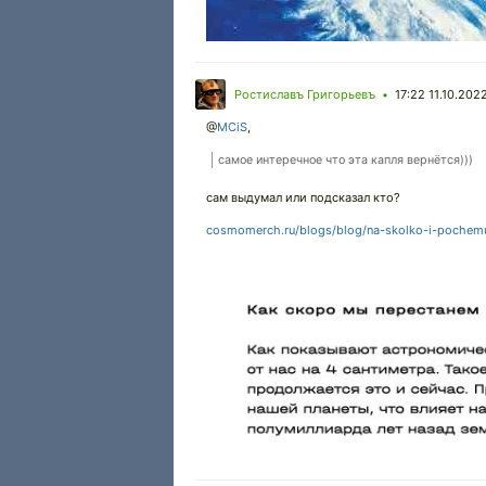
Ростиславъ Григорьевъ
17:22 11.10.202
•
@
MCiS
,
самое интеречное что эта капля вернётся)))
сам выдумал или подсказал кто?
cosmomerch.ru/blogs/blog/na-skolko-i-pochemu