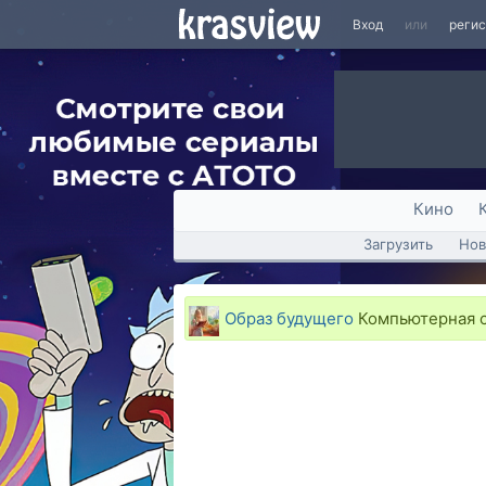
Вход
или
реги
Кино
Загрузить
Нов
Образ будущего
Компьютерная с