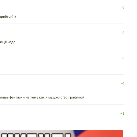
0
ернётся)))
0
ещё надо.
0
+1
о лишь фантазии на тему как я мудрю с 3d графикой!
+3