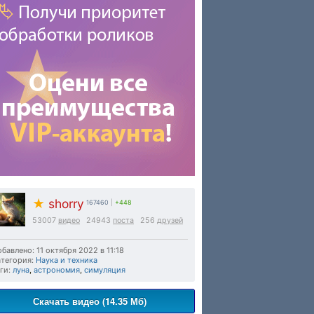
★
shorry
167460
|
+448
53007
видео
24943
поста
256
друзей
бавлено: 11 октября 2022 в 11:18
тегория:
Наука и техника
ги:
луна
,
астрономия
,
симуляция
Скачать видео (14.35 Мб)