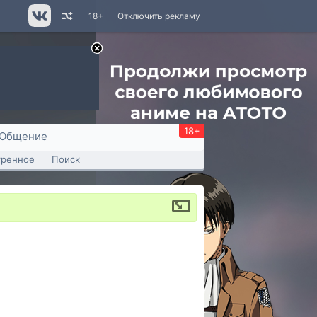
18+
Отключить рекламу
18+
Общение
тренное
Поиск