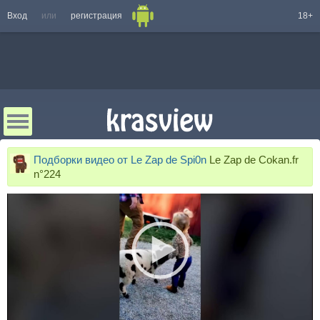
Вход
или
регистрация
18+
Подборки видео от Le Zap de Spi0n
Le Zap de Cokan.fr
n°224