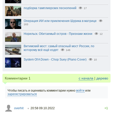
подборка тамплиерских песнопений
17
Операция ИИ или приключения Шурика в матрице
163
Норильск. Обитаемый остров - Признаки жизни
12
Витимский мост: самый опасный мост России, по
которому всё ещё ездят
146
System Of A Down - Chop Suey (Piano Cover)
10
Комментарии
1
с начала
|
дерево
Чтобы писать и оценивать комментарии нужно
войти
или
зарегистрироваться
overhit
20:58 09.10.2022
+1
○