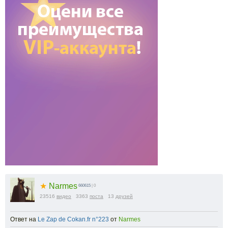
★
Narmes
660615
| 0
23516
видео
3363
поста
13
друзей
Ответ на
Le Zap de Cokan.fr n°223
от
Narmes