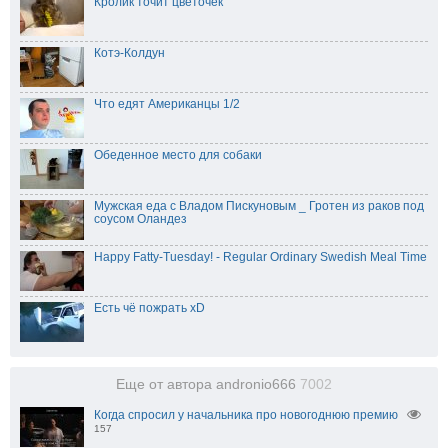
Кролик точит цветочек
Котэ-Колдун
Что едят Американцы 1/2
Обеденное место для собаки
Мужская еда c Владом Пискуновым _ Гротен из раков под
соусом Оландез
Happy Fatty-Tuesday! - Regular Ordinary Swedish Meal Time
Есть чё пожрать xD
Еще от автора andronio666
7002
Когда спросил у начальника про новогоднюю премию
157