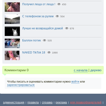
Получил леща от леща !
450
С телефоном за рулем
504
Лучше не возвращайся домой
676
Баллон потик
535
NAKED TikTok 18
1890
Комментарии
0
с начала
|
дерево
Чтобы писать и оценивать комментарии нужно
войти
или
зарегистрироваться
администрация
правила
справка
реклама
для правообладателей
|
|
|
|
|