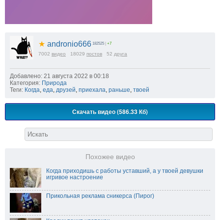
★
andronio666
182525
|
+7
7002
видео
18029
постов
52
друга
Добавлено: 21 августа 2022 в 00:18
Категория:
Природа
Теги:
Когда
,
еда
,
друзей
,
приехала
,
раньше
,
твоей
Скачать видео (586.33 Кб)
Похожее видео
Когда приходишь с работы уставший, а у твоей девушки
игривое настроение
Прикольная реклама сникерса (Пирог)