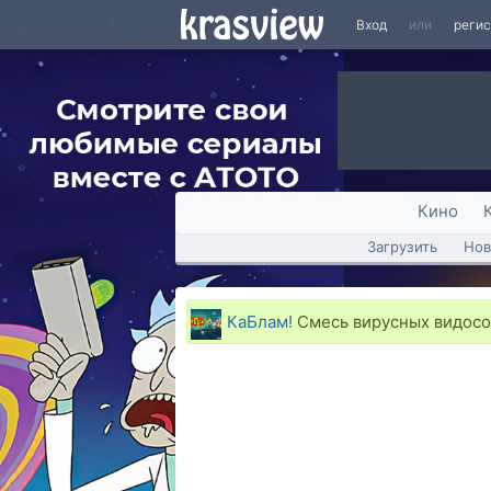
Вход
или
реги
Кино
Загрузить
Нов
КаБлам!
Смесь вирусных видосо