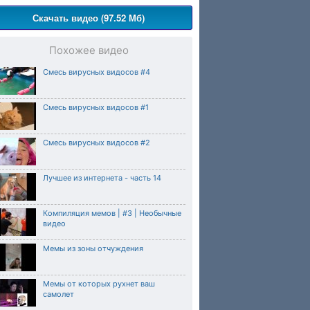
Скачать видео (97.52 Мб)
Похожее видео
Смесь вирусных видосов #4
Смесь вирусных видосов #1
Смесь вирусных видосов #2
Лучшее из интернета - часть 14
Компиляция мемов | #3 | Необычные
видео
Мемы из зоны отчуждения
Мемы от которых рухнет ваш
самолет