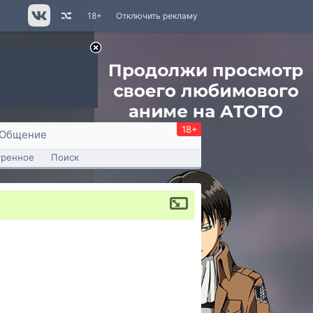
18+
Отключить рекламу
18+
Общение
тренное
Поиск