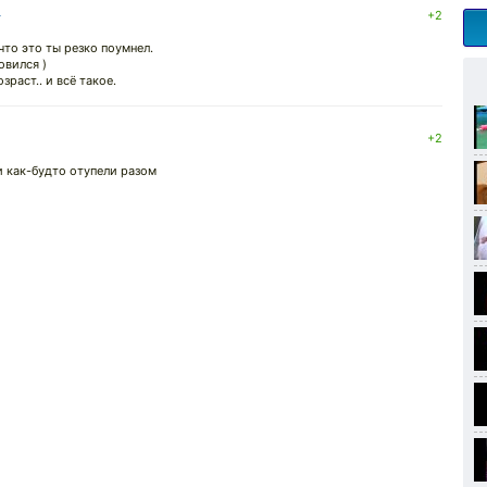
↓
+2
что это ты резко поумнел.
овился )
раст.. и всё такое.
+2
и как-будто отупели разом