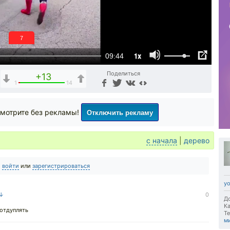
6
1x
09:44
Поделиться
+13
1
14
Отключить рекламу
мотрите без рекламы!
с начала
|
дерево
о
войти
или
зарегистрироваться
y
 ↓
0
До
Ка
 отдуплять
Те
м