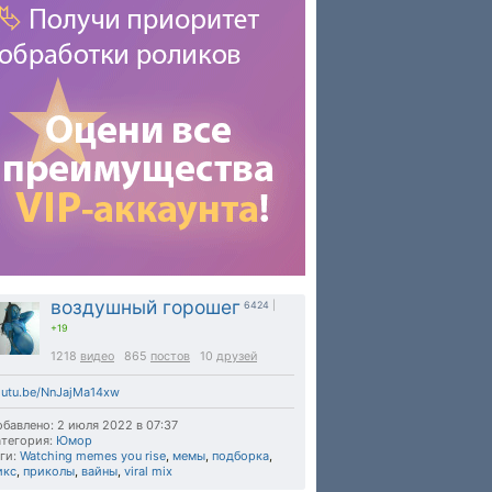
воздушный горошег
6424
|
+19
1218
видео
865
постов
10
друзей
outu.be/NnJajMa14xw
бавлено: 2 июля 2022 в 07:37
тегория:
Юмор
ги:
Watching memes you rise
,
мемы
,
подборка
,
икс
,
приколы
,
вайны
,
viral mix