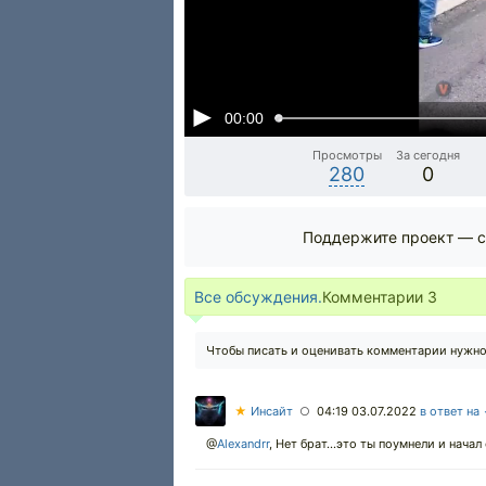
00:00
Просмотры
За сегодня
280
0
Поддержите проект — с
Все обсуждения.
Комментарии
3
Чтобы писать и оценивать комментарии нужн
★
Инсайт
04:19 03.07.2022
в ответ на
○
@
Alexandrr
,
Нет брат...это ты поумнели и начал