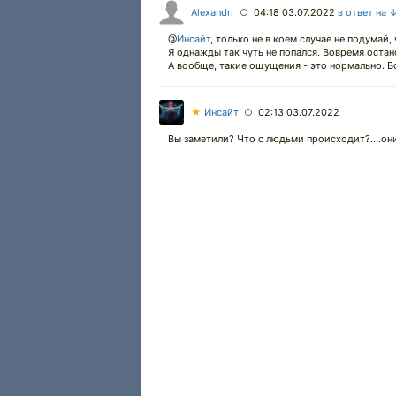
Alexandrr
04:18 03.07.2022
в ответ на 
○
@
Инсайт
,
только не в коем случае не подумай, 
Я однажды так чуть не попался. Вовремя остан
А вообще, такие ощущения - это нормально. Воз
★
Инсайт
02:13 03.07.2022
○
Вы заметили? Что с людьми происходит?....он