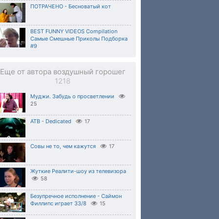
ПОТРАЧЕНО - Бесноватый кот
BEST FUNNY VIDEOS Compilation
Самые Смешные Приколы Подборка
#9
Еще от автора воздушный горошег
1218
Муджи. Забудь о просветлении
25
ATB - Dedicated
17
Совы не то, чем кажутся
17
Жуткие Реалити-шоу из телевизора
58
Безупречное исполнение - Саймон
Филлипс играет 33/8
15