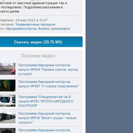
ействий от местной администрации так и
е последовало. Подробнее расскажем в
южете далее.
бавлено: 24 мая 2022 в 15:27
тегория:
Телевизионные передачи
ги:
народныйконтроль
,
8канал
,
красноярск
Скачать видео (33.75 Мб)
Похожее видео
Программа Народный контроль
выпуск №404 "Гаражи снесли, мусор
остался"
Программа Народный контроль
выпуск №497 "У страха глаза велики"
Программа "Спецрепортаж"на 8
канале №291 "ИТОГИ НАРОДНОГО
КОНТРОЛЯ"
Программа Народный контроль
выпуск №518 "Висит груша – нельзя
скушать"
Программа Народный контроль