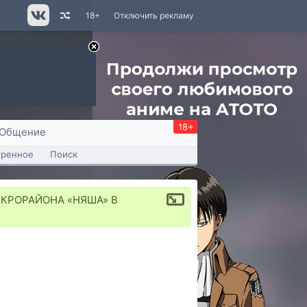
18+
Отключить рекламу
18+
Общение
тренное
Поиск
ИКРОРАЙОНА «НЯША» В