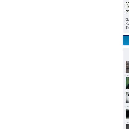
д
н
с
До
Ка
Те