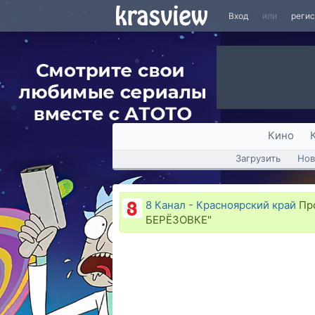
Вход
или
реги
Кино
Загрузить
Нов
8 Канал - Красноярский край
Пр
БЕРЁЗОВКЕ"