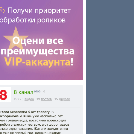
8 канал
9100
| 0
15225
видео
19
постов
15
друзей
тели Березовки бьют тревогу. В
икрорайоне «Няша» уже несколько лет
чет грязная вода, постоянно происходят
ребои с электричеством, а от дорог здесь
лько одно название. Жители жалуются на
о уже не первый год, однако никаких