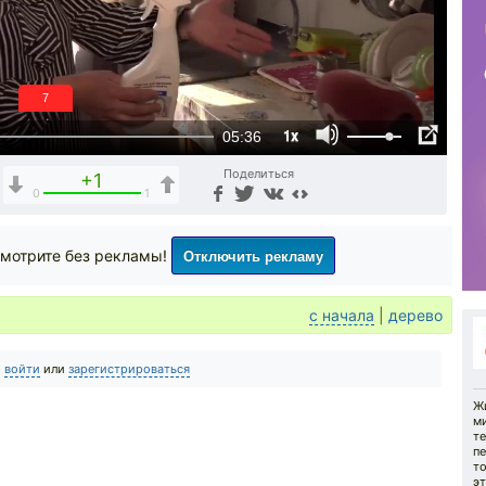
6
1x
05:36
Поделиться
+1
0
1
Отключить рекламу
мотрите без рекламы!
с начала
|
дерево
о
войти
или
зарегистрироваться
Жи
м
те
пе
то
эт