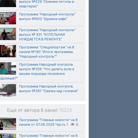
выпуск №529 "Осенние потопы в
квартирах"
Программа "Народный контроль"
выпуск №603 "Шумное кафе"
Программа "Народный контроль"
выпуск № 831 "КОТЕЛЬНАЯ
НУЖДАЕТСЯ В РЕМОНТЕ"
Программа "Спецрепортаж" на 8
канале №190 "Итоги программы
"Народный контроль""
Программа Народный контроль
выпуск №356 "Что делать если в
вашем подъезде поселился
ездомный?"
Программа Народный контроль
выпуск №397 "Свалка над головой"
Еще от автора 8 канал
15225
Программа "Главные новости" на 8
канале от 07.08.2026 Часть 1
6
Программа "Главные новости" на 8