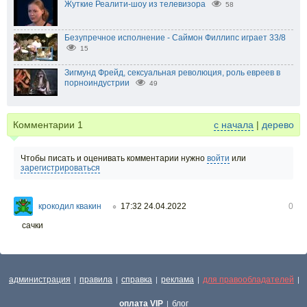
Жуткие Реалити-шоу из телевизора
58
Безупречное исполнение - Саймон Филлипс играет 33/8
15
Зигмунд Фрейд, сексуальная революция, роль евреев в
порноиндустрии
49
Комментарии
1
с начала
|
дерево
Чтобы писать и оценивать комментарии нужно
войти
или
зарегистрироваться
крокодил квакин
17:32 24.04.2022
0
○
сачки
администрация
правила
справка
реклама
для правообладателей
|
|
|
|
|
оплата VIP
блог
|