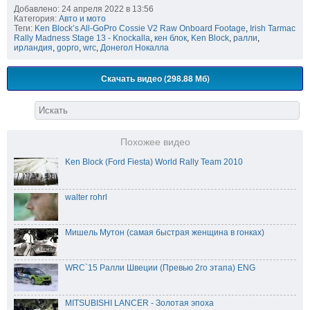
Добавлено: 24 апреля 2022 в 13:56
Категория:
Авто и мото
Теги:
Ken Block’s All-GoPro Cossie V2 Raw Onboard Footage
,
Irish Tarmac
Rally Madness Stage 13 - Knockalla
,
кен блок
,
Ken Block
,
ралли
,
ирландия
,
gopro
,
wrc
,
Донегол Нокалла
Скачать видео (298.88 Мб)
Похожее видео
Ken Block (Ford Fiesta) World Rally Team 2010
walter rohrl
Мишель Мутон (самая быстрая женщина в гонках)
WRC`15 Ралли Швеции (Превью 2го этапа) ENG
MITSUBISHI LANCER - Золотая эпоха