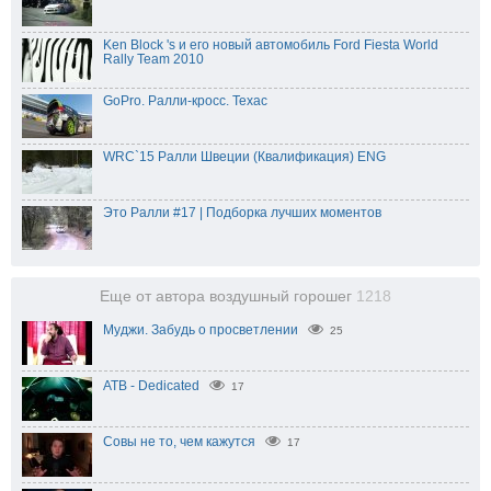
Ken Block 's и его новый автомобиль Ford Fiesta World
Rally Team 2010
GoPro. Ралли-кросс. Техас
WRC`15 Ралли Швеции (Квалификация) ENG
Это Ралли #17 | Подборка лучших моментов
Еще от автора воздушный горошег
1218
Муджи. Забудь о просветлении
25
ATB - Dedicated
17
Совы не то, чем кажутся
17