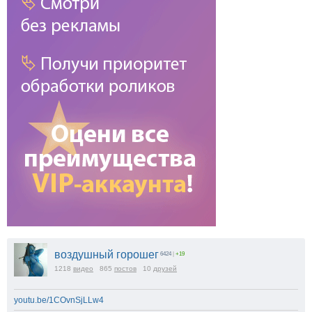
воздушный горошег
6424
|
+19
1218
видео
865
постов
10
друзей
youtu.be/1COvnSjLLw4