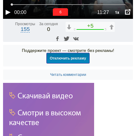
1x
00:00
11:27
6
Просмотры
За сегодня
+5
155
0
0
5
Поддержите проект — смотрите без рекламы!
Отключить рекламу
Читать комментарии