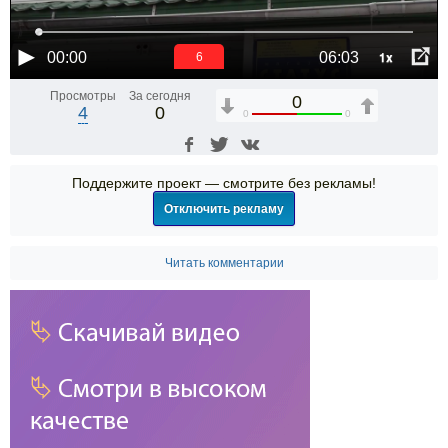
1x
00:00
06:03
6
Просмотры
За сегодня
0
4
0
0
0
Поддержите проект — смотрите без рекламы!
Отключить рекламу
Читать комментарии