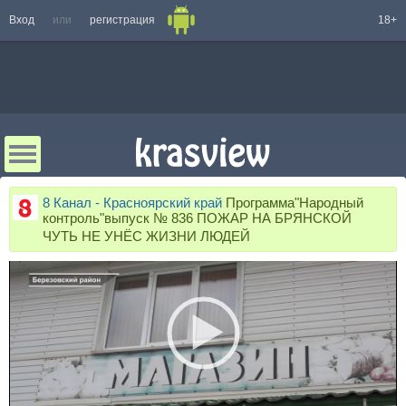
Вход
или
регистрация
18+
8 Канал - Красноярский край
Программа"Народный
контроль"выпуск № 836 ПОЖАР НА БРЯНСКОЙ
ЧУТЬ НЕ УНЁС ЖИЗНИ ЛЮДЕЙ