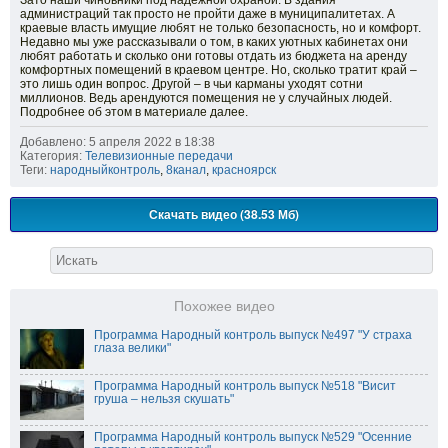
Зато наши чиновники под надёжной охраной. В здания
администраций так просто не пройти даже в муниципалитетах. А
краевые власть имущие любят не только безопасность, но и комфорт.
Недавно мы уже рассказывали о том, в каких уютных кабинетах они
любят работать и сколько они готовы отдать из бюджета на аренду
комфортных помещений в краевом центре. Но, сколько тратит край –
это лишь один вопрос. Другой – в чьи карманы уходят сотни
миллионов. Ведь арендуются помещения не у случайных людей.
Подробнее об этом в материале далее.
Добавлено: 5 апреля 2022 в 18:38
Категория:
Телевизионные передачи
Теги:
народныйконтроль
,
8канал
,
красноярск
Скачать видео (38.53 Мб)
Похожее видео
Программа Народный контроль выпуск №497 "У страха
глаза велики"
Программа Народный контроль выпуск №518 "Висит
груша – нельзя скушать"
Программа Народный контроль выпуск №529 "Осенние