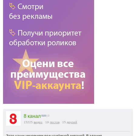
8 канал
9100
| 0
15225
видео
19
постов
15
друзей