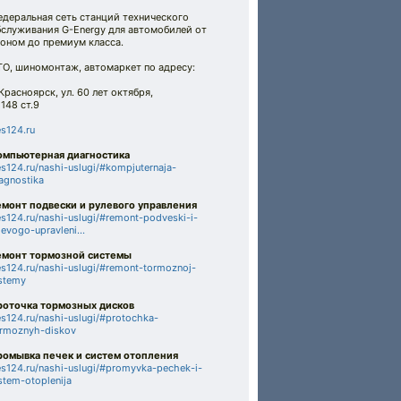
едеральная сеть станций технического
бслуживания G-Energy для автомобилей от
оном до премиум класса.
ТО, шиномонтаж, автомаркет по адресу:
 Красноярск, ул. 60 лет октября,
 148 ст.9
s124.ru
омпьютерная диагностика
s124.ru/nashi-uslugi/#kompjuternaja-
agnostika
емонт подвески и рулевого управления
s124.ru/nashi-uslugi/#remont-podveski-i-
levogo-upravleni...
емонт тормозной системы
s124.ru/nashi-uslugi/#remont-tormoznoj-
stemy
роточка тормозных дисков
s124.ru/nashi-uslugi/#protochka-
ormoznyh-diskov
ромывка печек и систем отопления
s124.ru/nashi-uslugi/#promyvka-pechek-i-
stem-otoplenija