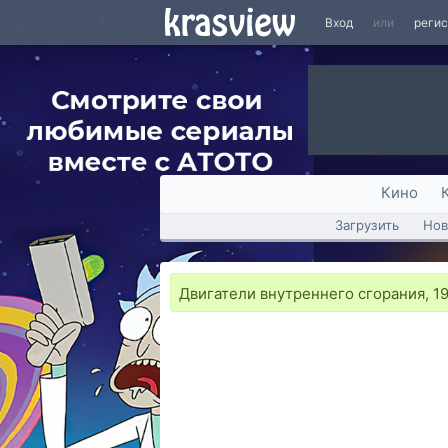
Вход
или
реги
Кино
Загрузить
Нов
Двигатели внутреннего сгорания, 1