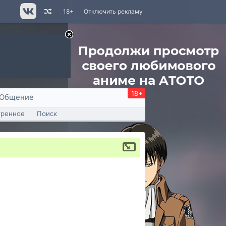
18+
Отключить рекламу
18+
Общение
тренное
Поиск