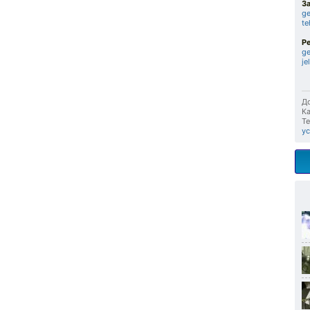
З
ge
te
Р
ge
je
До
Ка
Те
у