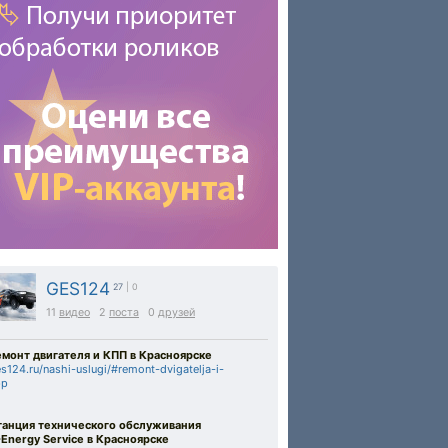
GES124
27
| 0
11
видео
2
поста
0
друзей
емонт двигателя и КПП в Красноярске
s124.ru/nashi-uslugi/#remont-dvigatelja-i-
pp
танция технического обслуживания
-Energy Service в Красноярске