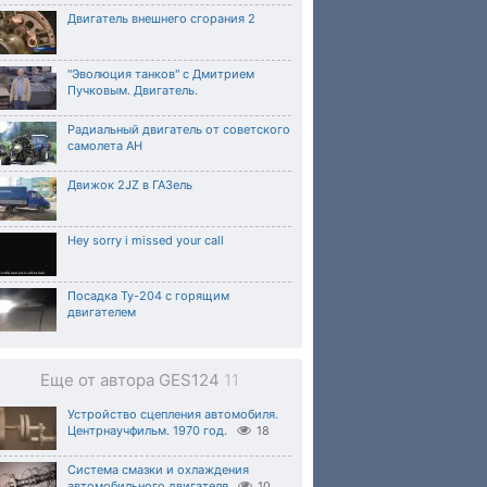
Двигатель внешнего сгорания 2
"Эволюция танков" с Дмитрием
Пучковым. Двигатель.
Радиальный двигатель от советского
самолета АН
Движок 2JZ в ГАЗель
Hey sorry i missed your call
Посадка Ту-204 с горящим
двигателем
Еще от автора GES124
11
Устройство сцепления автомобиля.
Центрнаучфильм. 1970 год.
18
Система смазки и охлаждения
автомобильного двигателя
10