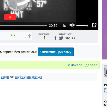
5
1x
20:52
Закладки
Поделиться
+7
1
0
7
Отключить рекламу
мотрите без рекламы!
с начала
|
дерево
о
войти
или
зарегистрироваться
Р
ge
k
С
G