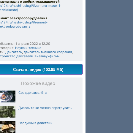
амена масла и любых техжидкостей
s124.ru/nashi-uslugi/#zamena-masel-i-
hzhidkostej
емонт электрооборудования
s124.ru/nashi-uslugi/#remont-
lektrooborudovanija
бавлено: 1 апреля 2022 в 12:20
тегория:
Наука и техника
ги:
Двигатель
,
двигатель внешнего сгорания
,
стройство двигателя
,
Киевнаучфильм
Скачать видео (103.85 Мб)
Похожее видео
Сердце самолёта
Дизель тоже можно перегрузить
Неодимы в действии