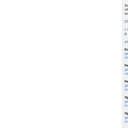
Ф
о
эк
С
г.
д.
ge
К
ge
di
Р
ge
ru
Р
ge
si
П
ge
t
П
ge
si